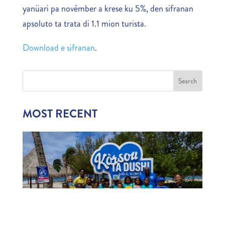
yanüari pa novèmber a krese ku 5%, den sifranan
apsoluto ta trata di 1.1 mion turista.
Download e sifranan
.
MOST RECENT
1,006 CHILDREN EXPERIENCE CURAÇAO’S
TOURISM INDUSTRY
July 22, 2026