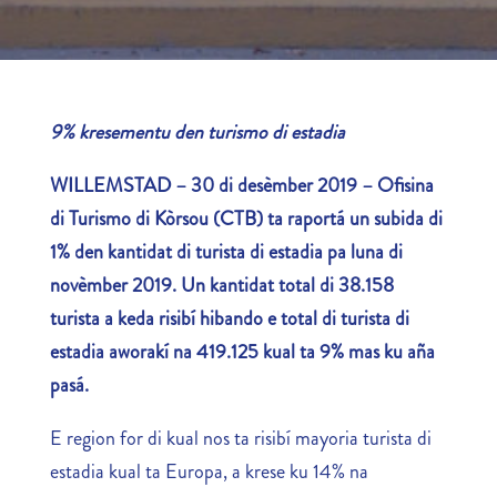
9% kresementu den turismo di estadia
WILLEMSTAD – 30 di desèmber 2019 – Ofisina
di Turismo di Kòrsou (CTB) ta raportá un subida di
1% den kantidat di turista di estadia pa luna di
novèmber 2019. Un kantidat total di 38.158
turista a keda risibí hibando e total di turista di
estadia aworakí na 419.125 kual ta 9% mas ku aña
pasá.
E region for di kual nos ta risibí mayoria turista di
estadia kual ta Europa, a krese ku 14% na