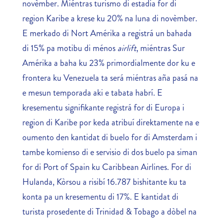
novèmber. Miéntras turismo di estadia for di
region Karibe a krese ku 20% na luna di novèmber.
E merkado di Nort Amérika a registrá un bahada
di 15% pa motibu di ménos
airlift
, miéntras Sur
Amérika a baha ku 23% primordialmente dor ku e
frontera ku Venezuela ta será miéntras aña pasá na
e mesun temporada aki e tabata habrí. E
kresementu signifikante registrá for di Europa i
region di Karibe por keda atribuí direktamente na e
oumento den kantidat di buelo for di Amsterdam i
tambe komienso di e servisio di dos buelo pa siman
for di Port of Spain ku Caribbean Airlines. For di
Hulanda, Kòrsou a risibí 16.787 bishitante ku ta
konta pa un kresementu di 17%. E kantidat di
turista prosedente di Trinidad & Tobago a dòbel na