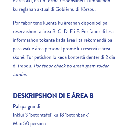
e área aki, na un forma responsabel i kumpliendo
ku reglanan aktual di Gobièrnu di Kòrsou.
Por fabor tene kuenta ku áreanan disponibel pa
reservashon ta área B, C, D, E i F. Por fabor di lesa
informashon tokante kada área i ta rekomendá pa
pasa wak e área personal promé ku reservá e área
skohé. Tur petishon lo keda kontestá denter di 2 dia
di trabou.
Por fabor check bo email spam folder
tambe.
DESKRIPSHON DI E ÁREA B
Palapa grandi
Inkluí 3 ‘betontafel’ ku 18 ‘betonbank’
Max 50 persona