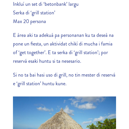
Inkluí un set di ‘betonbank’ largu
Serka di ‘grill station’
Max 20 persona
E área aki ta adekuá pa personanan ku ta deseá na
pone un fiesta, un aktividat chikí di mucha i famia
of ‘get together’. E ta serka di ‘grill station’; por
reservá esaki huntu si ta nesesario.
Si no ta bai hasi uso di grill, no tin mester di reservá
e ‘grill station’ huntu kune.