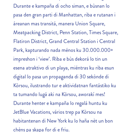
Durante e kampaña di ocho siman, e bùsnan lo
pasa den gran parti di Manhattan, riba e rutanan i
áreanan mas transitá, manera Union Square,
Meatpacking District, Penn Station, Times Square,
Flatiron District, Grand Central Station i Central
Park, kapturando nada ménos ku 30.000.000+
impreshon i ‘view’. Riba e bùs dekorá lo tin un
esena atraktivo di un playa, miéntras ku riba esun
digital lo pasa un propaganda di 30 sekònde di
Kòrsou, ilustrando tur e aktividatnan fantástiko ku
ta tumando lugá aki na Kòrsou, aworakí mes!
Durante henter e kampaña lo regalá huntu ku
JetBlue Vacations, vários trep pa Kòrsou na
habitantenan di New York ku lo haña nèt un bon
chèns pa skapa for di e friu.