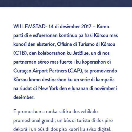
WILLEMSTAD- 14 di desèmber 2017 – Komo
parti di
e esfuersonan kontinuo pa hasi Kòrsou mas
konosí den eksterior, Ofisina di Turismo di Kòrsou
(CTB), den kolaborashon ku JetBlue, un di nos
partnernan aéreo mas fuerte i ku koperashon di
Curaçao Airport Partners (CAP), ta promoviendo
Kòrsou komo destinashon ku un serie di kampaña
na siudat di New York den e lunanan di novèmber i
desèmber.
E promoshon a ranka sali ku dos vehíkulo
promoshonal grandi; un bùs di turista di dos piso
dekorá i un bùs di dos piso kubrí ku aviso digital.