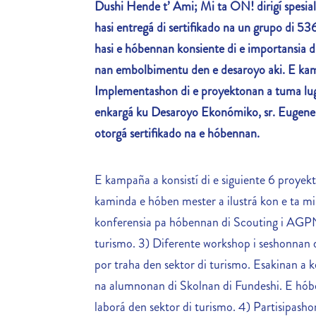
Dushi Hende t’ Ami; Mi ta ON! dirigí spesial
hasi entregá di sertifikado na un grupo di
53
hasi e hóbennan konsiente di e importansia d
nan embolbimentu den e desaroyo aki.
E
ka
Implementashon di e proyektonan a tuma lu
enkargá ku Desaroyo Ekonómiko, sr. Eugene
otorgá sertifikado na e hóbennan.
E kampaña a konsistí di e siguiente 6 proyek
kaminda e hóben mester a ilustrá kon e ta mi
konferensia pa hóbennan di Scouting i AGPN
turismo. 3) Diferente workshop i seshonnan 
por traha den sektor di turismo. Esakinan 
na alumnonan di Skolnan di Fundeshi. E hób
laborá den sektor di turismo. 4) Partisipas