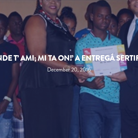
E T’ AMI; MI TA ON!’ A ENTREGÁ SER
December 20, 2016