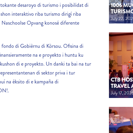
kante desaroyo di turismo i posibilidat di
1006 MU
TURISM
shon interaktivo riba turismo dirigí riba
July 22, 20
 Naschoolse Opvang konosé diferente
u fondo di Gobièrnu di Kòrsou. Ofisina di
inansieramente na e proyekto i huntu ku
ushon di e proyekto. Un danki ta bai na tur
presentantenan di sektor priva i tur
CTB HOS
uí na éksito di e kampaña di
TRAVEL 
 ON!.
July 17, 202