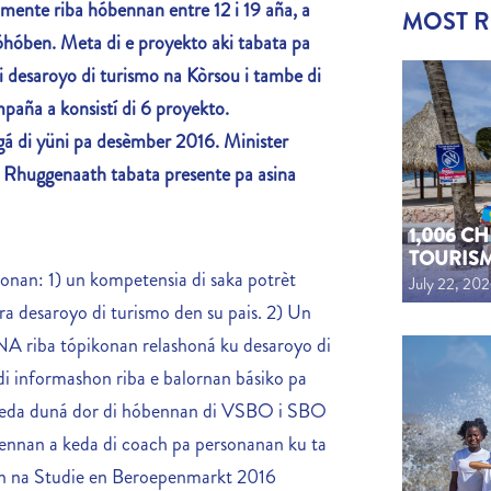
mente riba hóbennan entre 12 i 19 aña, a
MOST 
6
hóben.
Meta di e proyekto aki tabata pa
i desaroyo di turismo na Kòrsou i tambe di
mpaña
a konsistí di 6 proyekto.
gá di yüni pa desèmber 2016.
Minister
 Rhuggenaath tabata presente pa asina
1,006 C
TOURIS
tonan: 1) un kompetensia di saka potrèt
July 22, 20
ra desaroyo di turismo den su pais. 2) Un
A riba tópikonan relashoná ku desaroyo di
di informashon riba e balornan básiko pa
a keda duná dor di hóbennan di VSBO i SBO
ennan a keda di coach pa personanan ku ta
hon na Studie en Beroepenmarkt 2016