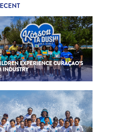
RECENT
HILDREN EXPERIENCE CURAÇAO’S
M INDUSTRY
26