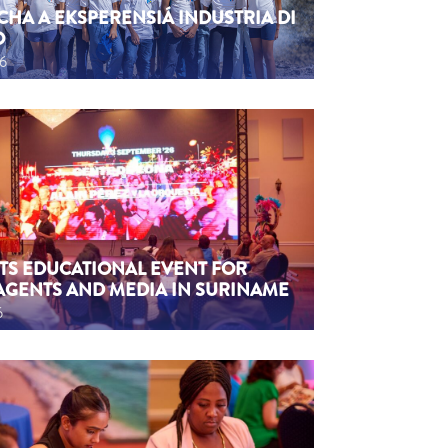
CHA A EKSPERENSIÁ INDUSTRIA DI
O
26
TS EDUCATIONAL EVENT FOR
AGENTS AND MEDIA IN SURINAME
6