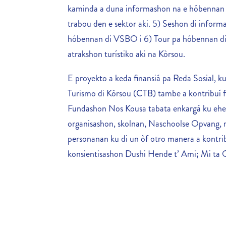
kaminda a duna informashon na e hóbennan to
trabou den e sektor aki. 5) Seshon di informa
hóbennan di VSBO i 6) Tour pa hóbennan di
atrakshon turístiko aki na Kòrsou.
E proyekto a keda finansiá pa Reda Sosial, k
Turismo di Kòrsou (CTB) tambe a kontribuí f
Fundashon Nos Kousa tabata enkargá ku ehek
organisashon, skolnan, Naschoolse Opvang, re
personanan ku di un òf otro manera a kontrib
konsientisashon Dushi Hende t’ Ami; Mi ta