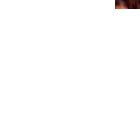
CTB A 
PA AGEN
SÜRNA
July 17, 202
NEWSLETTER
Please sign up for our newsletter so you will receive news
about Curaçao and our activities.