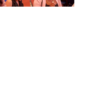
ORGANISÁ EVENTO EDUKASHONAL
TENAN DI BIAHE I PRENSA NA
M
6
Next article
→