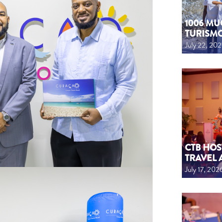
1006 MU
TURISM
July 22, 20
CTB HOS
TRAVEL 
July 17, 202