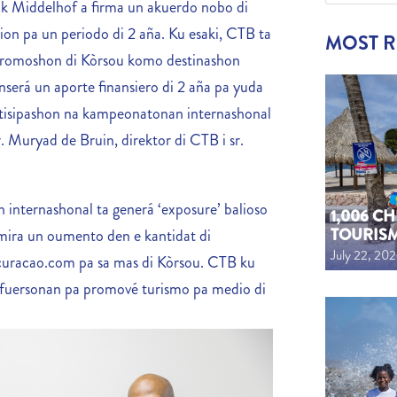
ck Middelhof a firma un akuerdo nobo di
on pa un periodo di 2 aña. Ku esaki, CTB ta
MOST 
 promoshon di Kòrsou komo destinashon
nserá un aporte finansiero di 2 aña pa yuda
rtisipashon na kampeonatonan internashonal
r. Muryad de Bruin, direktor di CTB i sr.
.
 internashonal ta generá ‘exposure’ balioso
1,006 C
TOURIS
mira un oumento den e kantidat di
July 22, 20
ba curacao.com pa sa mas di Kòrsou. CTB ku
 esfuersonan pa promové turismo pa medio di