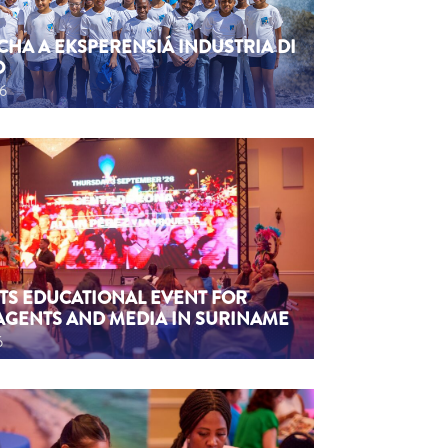
CHA A EKSPERENSIÁ INDUSTRIA DI
O
26
TS EDUCATIONAL EVENT FOR
AGENTS AND MEDIA IN SURINAME
6