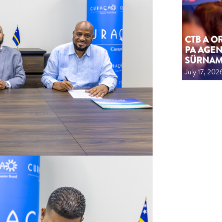
CTB A 
PA AGEN
SÜRNA
July 17, 202