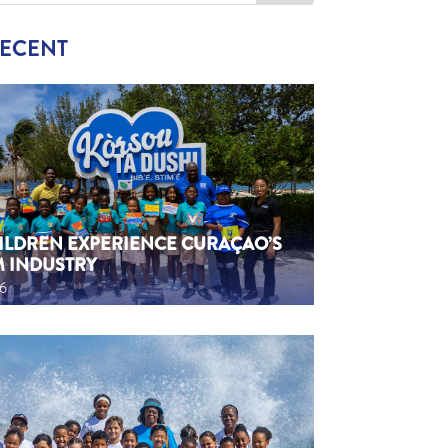
RECENT
HILDREN EXPERIENCE CURAÇAO’S
M INDUSTRY
26