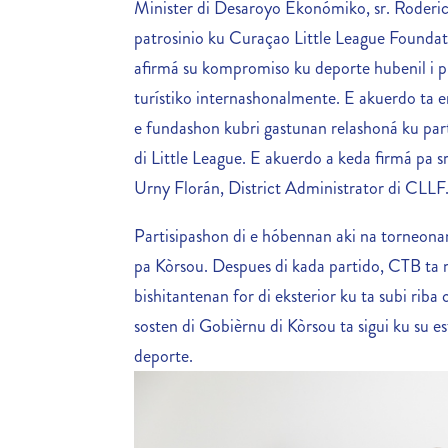
Minister di Desaroyo Ekonómiko, sr. Roderi
patrosinio ku Curaçao Little League Foundati
afirmá su kompromiso ku deporte hubenil i
turístiko internashonalmente. E akuerdo ta e
e fundashon kubri gastunan relashoná ku pa
di Little League. E akuerdo a keda firmá pa s
Urny Florán, District Administrator di CLLF
Partisipashon di e hóbennan aki na torneonan
pa Kòrsou. Despues di kada partido, CTB ta 
bishitantenan for di eksterior ku ta subi ri
sosten di Gobièrnu di Kòrsou ta sigui ku su
deporte.