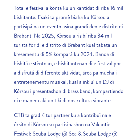
Total e festival a konta ku un kantidat di riba 16 mil
bishitante. Esaki ta promé biaha ku Kòrsou a
partisipá na un evento asina grandi den e distrito di
Brabant. Na 2025, Kòrsou a risibí riba 34 mil
turista for di e distrito di Brabant kual tabata un
kresementu di 5% kompará ku 2024. Banda di
bishitá e stèntnan, e bishitantenan di e festival por
a disfrutá di diferente aktividat, área pa mucha i
entretenementu musikal, kual a inkluí un DJ di
Kòrsou i presentashon di brass band, kompartiendo
di e manera aki un tiki di nos kultura vibrante.
CTB ta gradisí tur partner ku a kontribuí na e
éksito di Kòrsou su partisipashon na Vakantie
Festival: Scuba Lodge @ Sea & Scuba Lodge @