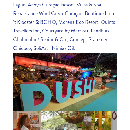
Lagun, Acoya Curaçao Resort, Villas & Spa,
Renaissance Wind Creek Curaçao, Boutique Hotel
‘t Klooster & BOHO, Morena Eco Resort, Quints
Travellers Inn, Courtyard by Marriott, Landhuis
Chobolobo / Senior & Co., Concept Statement,
Onicoco, SoliArt i Nimias Oil.