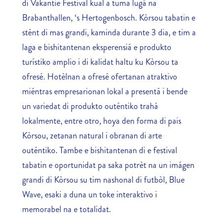
di Vakantie Festival kual a tuma lugá na
Brabanthallen, ‘s Hertogenbosch. Kòrsou tabatin e
stènt di mas grandi, kaminda durante 3 dia, e tim a
laga e bishitantenan eksperensiá e produkto
turístiko amplio i di kalidat haltu ku Kòrsou ta
ofresé. Hotèlnan a ofresé ofertanan atraktivo
miéntras empresarionan lokal a presentá i bende
un variedat di produkto outéntiko trahá
lokalmente, entre otro, hoya den forma di pais
Kòrsou, zetanan natural i obranan di arte
outéntiko. Tambe e bishitantenan di e festival
tabatin e oportunidat pa saka potrèt na un imágen
grandi di Kòrsou su tim nashonal di futbòl, Blue
Wave, esaki a duna un toke interaktivo i
memorabel na e totalidat.