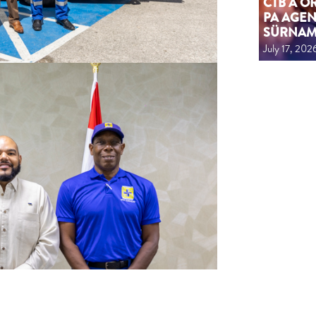
CTB A 
PA AGEN
SÜRNA
July 17, 202