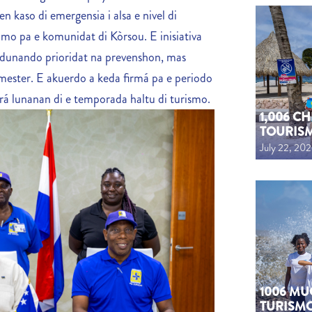
 kaso di emergensia i alsa e nivel di
omo pa e komunidat di Kòrsou. E inisiativa
o dunando prioridat na prevenshon, mas
 mester. E akuerdo a keda firmá pa e periodo
brá lunanan di e temporada haltu di turismo.
1,006 C
TOURIS
July 22, 20
1006 MU
TURISM