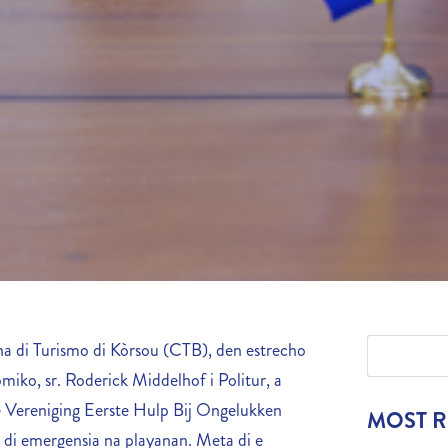
 di Turismo di Kòrsou (CTB), den estrecho
iko, sr. Roderick Middelhof i Politur, a
e Vereniging Eerste Hulp Bij Ongelukken
MOST 
 di emergensia na playanan. Meta di e