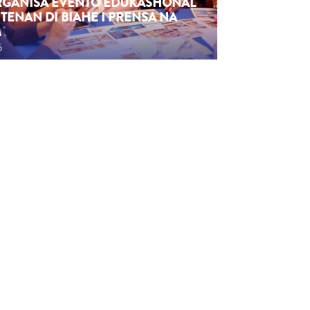
ORGANISÁ EVENTO EDUKASHONAL
TENAN DI BIAHE I PRENSA NA
M
6