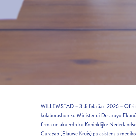
WILLEMSTAD – 3 di febrüari 2026 – Ofisina
kolaborashon ku Minister di Desaroyo Ekonóm
firma un akuerdo ku Koninklijke Nederlands
Curaçao (Blauwe Kruis) pa asistensia médiko