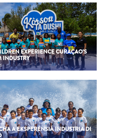
HILDREN EXPERIENCE CURAÇAO’S
M INDUSTRY
26
CHA A EKSPERENSIÁ INDUSTRIA DI
O