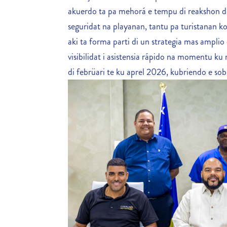
akuerdo ta pa mehorá e tempu di reakshon den
seguridat na playanan, tantu pa turistanan k
aki ta forma parti di un strategia mas ampli
visibilidat i asistensia rápido na momentu ku
di febrüari te ku aprel 2026, kubriendo e so