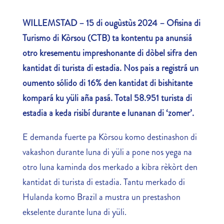
WILLEMSTAD – 15 di ougùstùs 2024 – Ofisina di
Turismo di Kòrsou (CTB) ta kontentu pa anunsiá
otro kresementu impreshonante di dòbel sifra den
kantidat di turista di estadia. Nos pais a registrá un
oumento sólido di 16% den kantidat di bishitante
kompará ku yüli aña pasá. Total 58.951 turista di
estadia a keda risibí durante e lunanan di ‘zomer’.
E demanda fuerte pa Kòrsou komo destinashon di
vakashon durante luna di yüli a pone nos yega na
otro luna kaminda dos merkado a kibra rèkòrt den
kantidat di turista di estadia. Tantu merkado di
Hulanda komo Brazil a mustra un prestashon
ekselente durante luna di yüli.