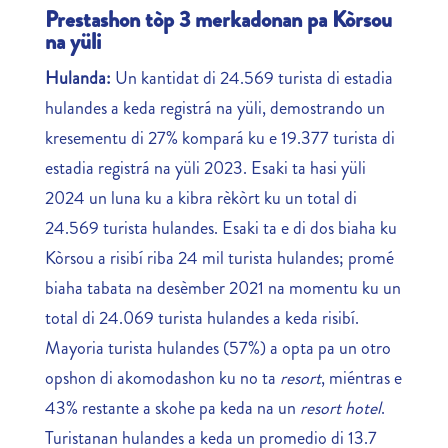
Prestashon tòp 3 merkadonan pa Kòrsou
na yüli
Hulanda:
Un kantidat di 24.569 turista di estadia
hulandes a keda registrá na yüli, demostrando un
kresementu di 27% kompará ku e 19.377 turista di
estadia registrá na yüli 2023. Esaki ta hasi yüli
2024 un luna ku a kibra rèkòrt ku un total di
24.569 turista hulandes. Esaki ta e di dos biaha ku
Kòrsou a risibí riba 24 mil turista hulandes; promé
biaha tabata na desèmber 2021 na momentu ku un
total di 24.069 turista hulandes a keda risibí.
Mayoria turista hulandes (57%) a opta pa un otro
opshon di akomodashon ku no ta
resort
, miéntras e
43% restante a skohe pa keda na un
resort hotel
.
Turistanan hulandes a keda un promedio di 13.7