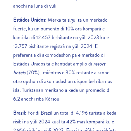
anochi na luna di yüli.
Estádos Unídos:
Merka ta sigui ta un merkado
fuerte, ku un oumento di 10% ora kompará e
kantidat di 12.457 bishitante na yüli 2023 ku e
13.757 bishitante registrá na yüli 2024. E
preferensia di akomodashon pa e merkado di
Estádos Unídos ta e kantidat amplio di
resort
hotels
(70%)
,
miéntras e 30% restante a skohe
otro opshon di akomodashon disponibel riba nos
isla. Turistanan merikano a keda un promedio di
6.2 anochi riba Kòrsou.
Brazil:
For di Brazil un total di 4.196 turista a keda
risibí na yüli 2024 kual ta 42% mas kompará ku e
2.956 risibí na yüli 2023. Esaki ta nifiká un rèkòrt;