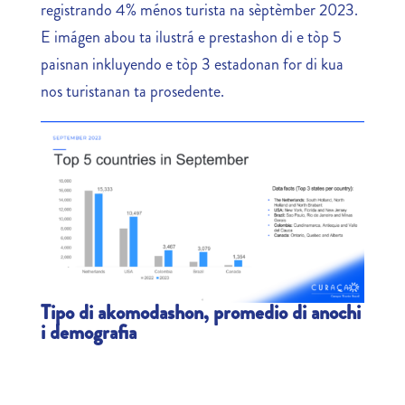
registrando 4% ménos turista na sèptèmber 2023.
E imágen abou ta ilustrá e prestashon di e tòp 5
paisnan inkluyendo e tòp 3 estadonan for di kua
nos turistanan ta prosedente.
Tipo di akomodashon, promedio di anochi
i demografia
Informashon kompilá for di e karchinan di
imigrashon ta mustra ku total turistanan a pasa un