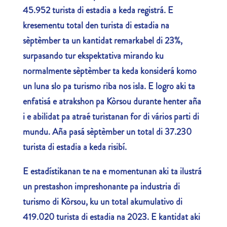
45.952 turista di estadia a keda registrá. E
kresementu total den turista di estadia na
sèptèmber ta un kantidat remarkabel di 23%,
surpasando tur ekspektativa mirando ku
normalmente sèptèmber ta keda konsiderá komo
un luna slo pa turismo riba nos isla. E logro aki ta
enfatisá e atrakshon pa Kòrsou durante henter aña
i e abilidat pa atraé turistanan for di vários parti di
mundu. Aña pasá sèptèmber un total di 37.230
turista di estadia a keda risibí.
E estadístikanan te na e momentunan aki ta ilustrá
un prestashon impreshonante pa industria di
turismo di Kòrsou, ku un total akumulativo di
419.020 turista di estadia na 2023. E kantidat aki