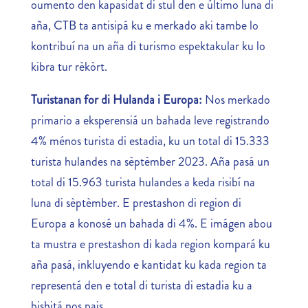
oumento den kapasidat di stul den e último luna di
aña, CTB ta antisipá ku e merkado aki tambe lo
kontribuí na un aña di turismo espektakular ku lo
kibra tur rèkòrt.
Turistanan for di Hulanda i Europa:
Nos merkado
primario a eksperensiá un bahada leve registrando
4% ménos turista di estadia, ku un total di 15.333
turista hulandes na sèptèmber 2023. Aña pasá un
total di 15.963 turista hulandes a keda risibí na
luna di sèptèmber. E prestashon di region di
Europa a konosé un bahada di 4%. E imágen abou
ta mustra e prestashon di kada region kompará ku
aña pasá, inkluyendo e kantidat ku kada region ta
representá den e total di turista di estadia ku a
bishitá nos pais.