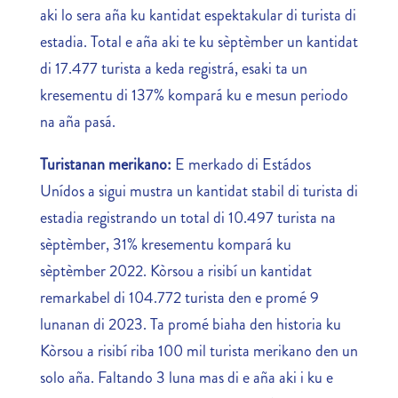
aki lo sera aña ku kantidat espektakular di turista di
estadia. Total e aña aki te ku sèptèmber un kantidat
di 17.477 turista a keda registrá, esaki ta un
kresementu di 137% kompará ku e mesun periodo
na aña pasá.
Turistanan merikano:
E merkado di Estádos
Unídos a sigui mustra un kantidat stabil di turista di
estadia registrando un total di 10.497 turista na
sèptèmber, 31% kresementu kompará ku
sèptèmber 2022. Kòrsou a risibí un kantidat
remarkabel di 104.772 turista den e promé 9
lunanan di 2023. Ta promé biaha den historia ku
Kòrsou a risibí riba 100 mil turista merikano den un
solo aña. Faltando 3 luna mas di e aña aki i ku e