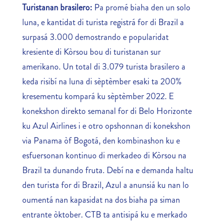
Turistanan brasilero:
Pa promé biaha den un solo
luna, e kantidat di turista registrá for di Brazil a
surpasá 3.000 demostrando e popularidat
kresiente di Kòrsou bou di turistanan sur
amerikano. Un total di 3.079 turista brasilero a
keda risibí na luna di sèptèmber esaki ta 200%
kresementu kompará ku sèptèmber 2022. E
konekshon direkto semanal for di Belo Horizonte
ku Azul Airlines i e otro opshonnan di konekshon
via Panama òf Bogotá, den kombinashon ku e
esfuersonan kontinuo di merkadeo di Kòrsou na
Brazil ta dunando fruta. Debí na e demanda haltu
den turista for di Brazil, Azul a anunsiá ku nan lo
oumentá nan kapasidat na dos biaha pa siman
entrante òktober. CTB ta antisipá ku e merkado