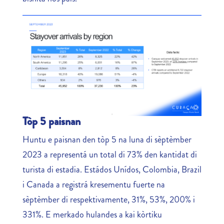
Tòp 5 paisnan
Huntu e paisnan den tòp 5 na luna di sèptèmber
2023 a representá un total di 73% den kantidat di
turista di estadia. Estádos Unídos, Colombia, Brazil
i Canada a registrá kresementu fuerte na
sèptèmber di respektivamente, 31%, 53%, 200% i
331%. E merkado hulandes a kai kòrtiku