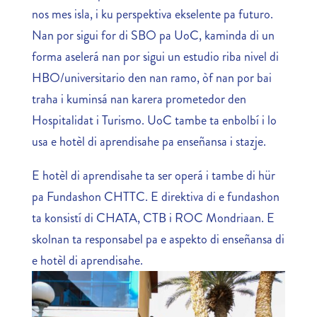
nos mes isla, i ku perspektiva ekselente pa futuro.
Nan por sigui for di SBO pa UoC, kaminda di un
forma aselerá nan por sigui un estudio riba nivel di
HBO/universitario den nan ramo, òf nan por bai
traha i kuminsá nan karera prometedor den
Hospitalidat i Turismo. UoC tambe ta enbolbí i lo
usa e hotèl di aprendisahe pa enseñansa i stazje.
E hotèl di aprendisahe ta ser operá i tambe di hür
pa Fundashon CHTTC. E direktiva di e fundashon
ta konsistí di CHATA, CTB i ROC Mondriaan. E
skolnan ta responsabel pa e aspekto di enseñansa di
e hotèl di aprendisahe.