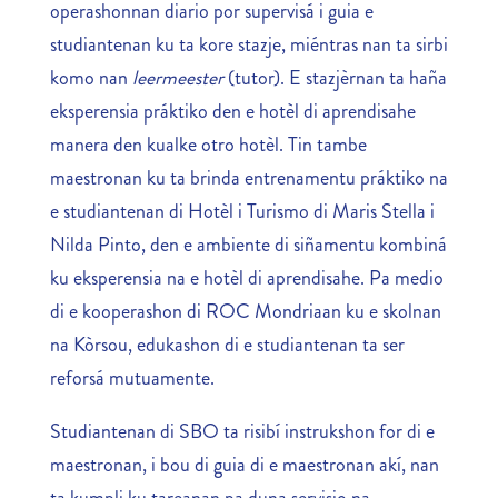
operashonnan diario por supervisá i guia e
studiantenan ku ta kore stazje, miéntras nan ta sirbi
komo nan
leermeester
(tutor). E stazjèrnan ta haña
eksperensia práktiko den e hotèl di aprendisahe
manera den kualke otro hotèl. Tin tambe
maestronan ku ta brinda entrenamentu práktiko na
e studiantenan di Hotèl i Turismo di Maris Stella i
Nilda Pinto, den e ambiente di siñamentu kombiná
ku eksperensia na e hotèl di aprendisahe. Pa medio
di e kooperashon di ROC Mondriaan ku e skolnan
na Kòrsou, edukashon di e studiantenan ta ser
reforsá mutuamente.
Studiantenan di SBO ta risibí instrukshon for di e
maestronan, i bou di guia di e maestronan akí, nan