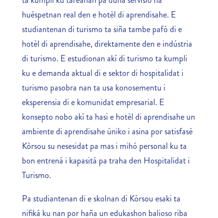
ta kumpli ku tareanan pa duna servisio na
huéspetnan real den e hotèl di aprendisahe. E
studiantenan di turismo ta siña tambe pafó di e
hotèl di aprendisahe, direktamente den e indústria
di turismo. E estudionan akí di turismo ta kumpli
ku e demanda aktual di e sektor di hospitalidat i
turismo pasobra nan ta usa konosementu i
eksperensia di e komunidat empresarial. E
konsepto nobo akí ta hasi e hotèl di aprendisahe un
ambiente di aprendisahe úniko i asina por satisfasé
Kòrsou su nesesidat pa mas i mihó personal ku ta
bon entrená i kapasitá pa traha den Hospitalidat i
Turismo.
Pa studiantenan di e skolnan di Kòrsou esaki ta
nifiká ku nan por haña un edukashon balioso riba