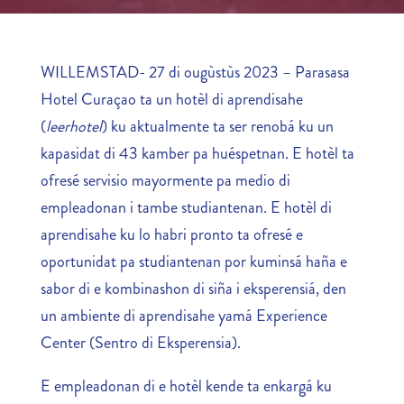
WILLEMSTAD- 27 di ougùstùs 2023 – Parasasa
Hotel Curaçao ta un hotèl di aprendisahe
(
leerhotel
) ku aktualmente ta ser renobá ku un
kapasidat di 43 kamber pa huéspetnan. E hotèl ta
ofresé servisio mayormente pa medio di
empleadonan i tambe studiantenan. E hotèl di
aprendisahe ku lo habri pronto ta ofresé e
oportunidat pa studiantenan por kuminsá haña e
sabor di e kombinashon di siña i eksperensiá, den
un ambiente di aprendisahe yamá Experience
Center (Sentro di Eksperensia).
E empleadonan di e hotèl kende ta enkargá ku