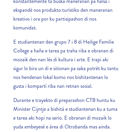
konstantemente ta buska maneranan pa halsa i
ekspandé nos produkto turístiko den maneranan
kreativo i ora por ku partisipashon di nos
komunidat.
E studiantenan den grupo 7 i 8 di Heilige Familie
College a haña e tarea pa traha riba e obranan di
mozaik den nan lès di kultura i arte. E trapi aki
sigur lo bira un di e sitionan pa saka potrèt ku tantu
nos hendenan lokal komo nos bishitantenan lo
gusta i kompartí riba nan retnan sosial.
Durante e trayekto di preparashon CTB huntu ku
Minister Cijntje a bishitá e studiantenan ku a tuma
e tarea aki hopi na serio. E obranan di mozaik lo
yuda embeyesé e área di Otrobanda mas ainda.