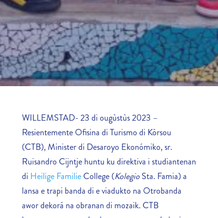
WILLEMSTAD- 23 di ougùstùs 2023 –
Resientemente Ofisina di Turismo di Kòrsou
(CTB), Minister di Desaroyo Ekonómiko, sr.
Ruisandro Cijntje huntu ku direktiva i studiantenan
di
Heilige Familie
College (
Kolegio
Sta. Famia) a
lansa e trapi banda di e viadukto na Otrobanda
awor dekorá na obranan di mozaik. CTB