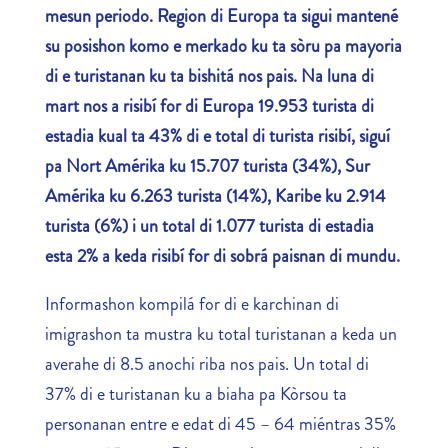
mesun periodo. Region di Europa ta sigui mantené
su posishon komo e merkado ku ta sòru pa mayoria
di e turistanan ku ta bishitá nos pais. Na luna di
mart nos a risibí for di Europa 19.953 turista di
estadia kual ta 43% di e total di turista risibí, siguí
pa Nort Amérika ku 15.707 turista (34%), Sur
Amérika ku 6.263 turista (14%), Karibe ku 2.914
turista (6%) i un total di 1.077 turista di estadia
esta 2% a keda risibí for di sobrá paisnan di mundu.
Informashon kompilá for di e karchinan di
imigrashon ta mustra ku total turistanan a keda un
averahe di 8.5 anochi riba nos pais. Un total di
37% di e turistanan ku a biaha pa Kòrsou ta
personanan entre e edat di 45 – 64 miéntras 35%