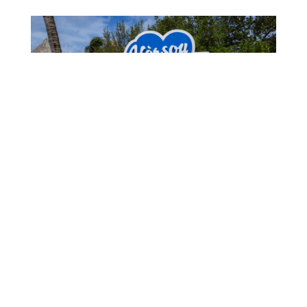
1,006 CHILDREN EXPERIENCE CURAÇAO’S
TOURISM INDUSTRY
July 22, 2026
1006 MUCHA A EKSPERENSIÁ INDUSTRIA DI
TURISMO
July 22, 2026