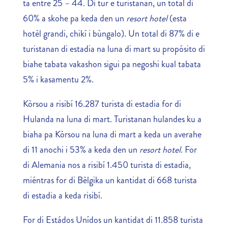
ta entre 25 – 44. Di tur e turistanan, un total di
60% a skohe pa keda den un
resort hotel
(esta
hotèl grandi, chikí i bùngalo). Un total di 87% di e
turistanan di estadia na luna di mart su propósito di
biahe tabata vakashon sigui pa negoshi kual tabata
5% i kasamentu 2%.
Kòrsou a risibí 16.287 turista di estadia for di
Hulanda na luna di mart. Turistanan hulandes ku a
biaha pa Kòrsou na luna di mart a keda un averahe
di 11 anochi i 53% a keda den un
resort hotel
. For
di Alemania nos a risibí 1.450 turista di estadia,
miéntras for di Bèlgika un kantidat di 668 turista
di estadia a keda risibí.
For di Estádos Unídos un kantidat di 11.858 turista