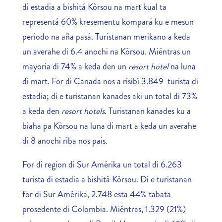
di estadia a bishitá Kòrsou na mart kual ta
representá 60% kresementu kompará ku e mesun
periodo na aña pasá. Turistanan merikano a keda
un averahe di 6.4 anochi na Kòrsou. Miéntras un
mayoria di 74% a keda den un
resort hotel
na luna
di mart. For di Canada nos a risibí 3.849 turista di
estadia; di e turistanan kanades aki un total di 73%
a keda den
resort hotels
. Turistanan kanades ku a
biaha pa Kòrsou na luna di mart a keda un averahe
di 8 anochi riba nos pais.
For di region di Sur Amérika un total di 6.263
turista di estadia a bishitá Kòrsou. Di e turistanan
for di Sur Amérika, 2.748 esta 44% tabata
prosedente di Colombia. Miéntras, 1.329 (21%)