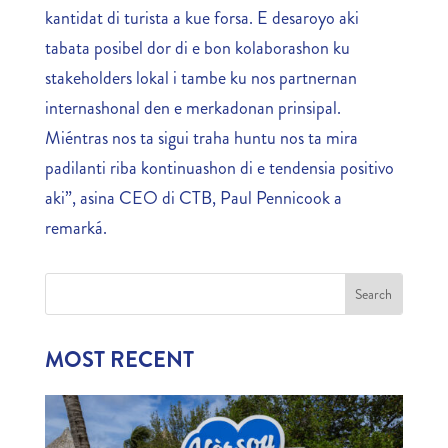
kantidat di turista a kue forsa. E desaroyo aki
tabata posibel dor di e bon kolaborashon ku
stakeholders lokal i tambe ku nos partnernan
internashonal den e merkadonan prinsipal.
Miéntras nos ta sigui traha huntu nos ta mira
padilanti riba kontinuashon di e tendensia positivo
aki”, asina CEO di CTB, Paul Pennicook a
remarká.
MOST RECENT