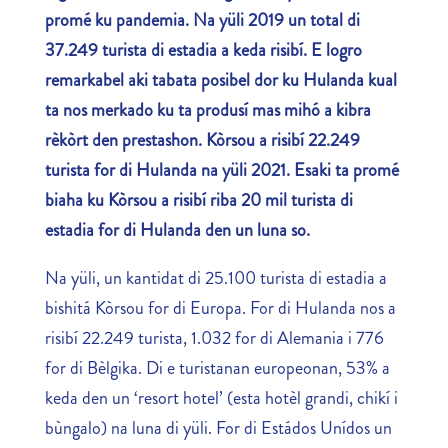
promé ku pandemia. Na yüli 2019 un total di
37.249 turista di estadia a keda risibí. E logro
remarkabel aki tabata posibel dor ku Hulanda kual
ta nos merkado ku ta produsí mas mihó a kibra
rèkòrt den prestashon. Kòrsou a risibí 22.249
turista for di Hulanda na yüli 2021. Esaki ta promé
biaha ku Kòrsou a risibí riba 20 mil turista di
estadia for di Hulanda den un luna so.
Na yüli, un kantidat di 25.100 turista di estadia a
bishitá Kòrsou for di Europa. For di Hulanda nos a
risibí 22.249 turista, 1.032 for di Alemania i 776
for di Bèlgika. Di e turistanan europeonan, 53% a
keda den un ‘resort hotel’ (esta hotèl grandi, chikí i
bùngalo) na luna di yüli. For di Estádos Unídos un