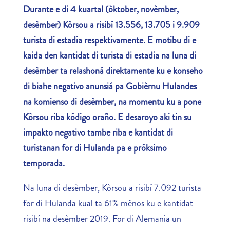
Durante e di 4 kuartal (òktober, novèmber,
desèmber) Kòrsou a risibí 13.556, 13.705 i 9.909
turista di estadia respektivamente. E motibu di e
kaida den kantidat di turista di estadia na luna di
desèmber ta relashoná direktamente ku e konseho
di biahe negativo anunsiá pa Gobièrnu Hulandes
na komienso di desèmber, na momentu ku a pone
Kòrsou riba kódigo oraño. E desaroyo aki tin su
impakto negativo tambe riba e kantidat di
turistanan for di Hulanda pa e próksimo
temporada.
Na luna di desèmber, Kòrsou a risibí 7.092 turista
for di Hulanda kual ta 61% ménos ku e kantidat
risibí na desèmber 2019. For di Alemania un