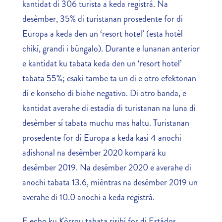
kantidat di 306 turista a keda registrá. Na
desèmber, 35% di turistanan prosedente for di
Europa a keda den un ‘resort hotel’ (esta hotèl
chikí, grandi i bùngalo). Durante e lunanan anterior
e kantidat ku tabata keda den un ‘resort hotel’
tabata 55%; esaki tambe ta un di e otro efektonan
di e konseho di biahe negativo. Di otro banda, e
kantidat averahe di estadia di turistanan na luna di
desèmber sí tabata muchu mas haltu. Turistanan
prosedente for di Europa a keda kasi 4 anochi
adishonal na desèmber 2020 kompará ku
desèmber 2019. Na desèmber 2020 e averahe di
anochi tabata 13.6, miéntras na desèmber 2019 un
averahe di 10.0 anochi a keda registrá.
E echo ku Kòrsou tabata risibí for di Estádos