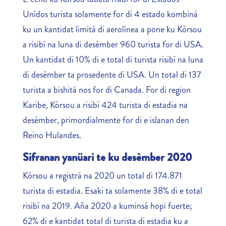
Unídos turista solamente for di 4 estado kombiná
ku un kantidat limitá di aerolínea a pone ku Kòrsou
a risibí na luna di desèmber 960 turista for di USA.
Un kantidat di 10% di e total di turista risibí na luna
di desèmber ta prosedente di USA. Un total di 137
turista a bishitá nos for di Canada. For di region
Karibe, Kòrsou a risibí 424 turista di estadia na
desèmber, primordialmente for di e islanan den
Reino Hulandes.
Sifranan yanüari te ku desèmber 2020
Kòrsou a registrá na 2020 un total di 174.871
turista di estadia. Esaki ta solamente 38% di e total
risibí na 2019. Aña 2020 a kuminsá hopi fuerte;
62% di e kantidat total di turista di estadia ku a