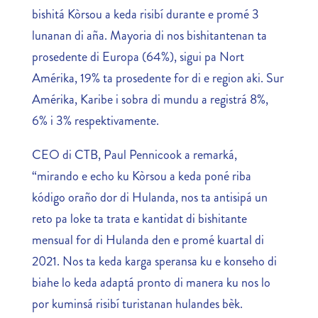
bishitá Kòrsou a keda risibí durante e promé 3
lunanan di aña. Mayoria di nos bishitantenan ta
prosedente di Europa (64%), sigui pa Nort
Amérika, 19% ta prosedente for di e region aki. Sur
Amérika, Karibe i sobra di mundu a registrá 8%,
6% i 3% respektivamente.
CEO di CTB, Paul Pennicook a remarká,
“mirando e echo ku Kòrsou a keda poné riba
kódigo oraño dor di Hulanda, nos ta antisipá un
reto pa loke ta trata e kantidat di bishitante
mensual for di Hulanda den e promé kuartal di
2021. Nos ta keda karga speransa ku e konseho di
biahe lo keda adaptá pronto di manera ku nos lo
por kuminsá risibí turistanan hulandes bèk.