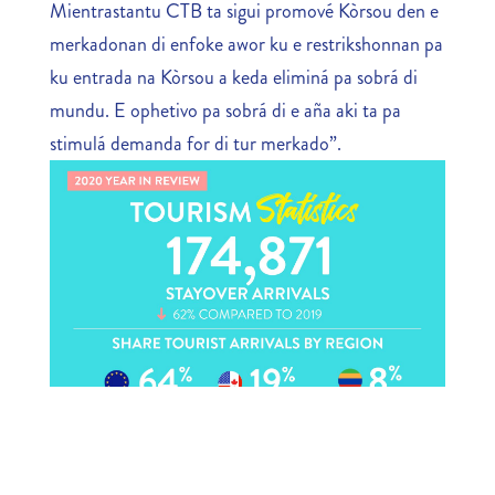
Mientrastantu CTB ta sigui promové Kòrsou den e
merkadonan di enfoke awor ku e restrikshonnan pa
ku entrada na Kòrsou a keda eliminá pa sobrá di
mundu. E ophetivo pa sobrá di e aña aki ta pa
stimulá demanda for di tur merkado”.