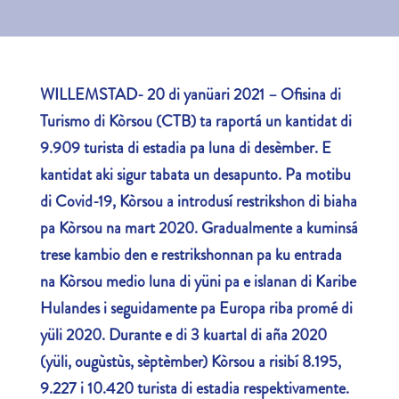
WILLEMSTAD- 20 di yanüari 2021
–
Ofisina di
Turismo di Kòrsou (CTB) ta raportá un kantidat di
9.909 turista di estadia pa luna di desèmber. E
kantidat aki sigur tabata un desapunto. Pa motibu
di Covid-19, Kòrsou a introdusí restrikshon di biaha
pa Kòrsou na mart 2020. Gradualmente a kuminsá
trese kambio den e restrikshonnan pa ku entrada
na Kòrsou medio luna di yüni pa e islanan di Karibe
Hulandes i seguidamente pa Europa riba promé di
yüli 2020. Durante e di 3 kuartal di aña 2020
(yüli, ougùstùs, sèptèmber) Kòrsou a risibí 8.195,
9.227 i 10.420 turista di estadia respektivamente.