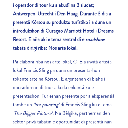
i operador di tour ku a akudí na 3 siudat;
Antwerpen, Utrecht i Den Haag. Durante 3 dia a
presentá Kòrsou su produkto turístiko i a duna un
introdukshon di Curaçao Marriott Hotel i Dreams
Resort. E aña aki e tema sentral di e
roadshow
tabata dirigí riba: Nos arte lokal.
Pa elaborá riba nos arte lokal, CTB a invitá artista
lokal Francis Sling pa duna un presentashon
tokante arte na Kòrsou. E agentenan di biahe i
operadornan di tour a keda enkantá ku e
presentashon. Tur esnan presente por a eksperensiá
tambe un
‘live painting’
di Francis Sling ku e tema
‘The Bigger Picture’
. Na Bèlgika, partnernan den
sektor privá tabatin e oportunidat di presentá nan