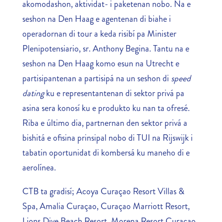
akomodashon, aktividat- i paketenan nobo. Na e
seshon na Den Haag e agentenan di biahe i
operadornan di tour a keda risibí pa Minister
Plenipotensiario, sr. Anthony Begina. Tantu na e
seshon na Den Haag komo esun na Utrecht e
partisipantenan a partisipá na un seshon di
speed
dating
ku e representantenan di sektor privá pa
asina sera konosí ku e produkto ku nan ta ofresé.
Riba e último dia, partnernan den sektor privá a
bishitá e ofisina prinsipal nobo di TUI na Rijswijk i
tabatin oportunidat di kombersá ku maneho di e
aerolínea.
CTB ta gradisí; Acoya Curaçao Resort Villas &
Spa, Amalia Curaçao, Curaçao Marriott Resort,
Lions Dive Beach Resort, Morena Resort Curaçao,