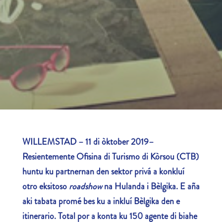
WILLEMSTAD – 11 di òktober 2019–
Resientemente Ofisina di Turismo di Kòrsou (CTB)
huntu ku partnernan den sektor privá a konkluí
otro eksitoso
roadshow
na Hulanda i Bèlgika. E aña
aki tabata promé bes ku a inkluí Bèlgika den e
itinerario. Total por a konta ku 150 agente di biahe