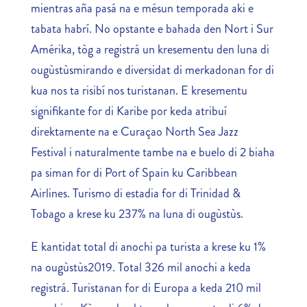
mientras aña pasá na e mésun temporada aki e
tabata habrí. No opstante e bahada den Nort i Sur
Amérika, tòg a registrá un kresementu den luna di
ougùstùsmirando e diversidat di merkadonan for di
kua nos ta risibí nos turistanan. E kresementu
signifikante for di Karibe por keda atribuí
direktamente na e Curaçao North Sea Jazz
Festival i naturalmente tambe na e buelo di 2 biaha
pa siman for di Port of Spain ku Caribbean
Airlines. Turismo di estadia for di Trinidad &
Tobago a krese ku 237% na luna di ougùstùs.
E kantidat total di anochi pa turista a krese ku 1%
na ougùstùs2019. Total 326 mil anochi a keda
registrá. Turistanan for di Europa a keda 210 mil