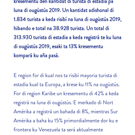
kresementu den kantidat di turista di estadia pa
luna di
ougùstùs
2019. Un kantidat adishonal di
1.834 turista a keda risibí na luna di
ougùstùs
2019,
hibando e total na 38.928 turista. Un total di
313.930 turista di estadia a keda registrá te ku luna
di
ougùstùs 2019
, esaki ta 13% kresementu
kompará ku aña pasá.
E region for di kual nos ta risibí mayoria turista di
estadia kual ta Europa, a krese ku 11% na ougùstùs.
For di region Karibe un kresementu di 42% a keda
registrá na luna di ougùstùs. E merkado di Nort
Amérika a registrá un bahada di 8%, mientras Sur
Amérika a baha ku 15% primordialmente dor ku e
frontera ku Venezuela ta será aktualmente