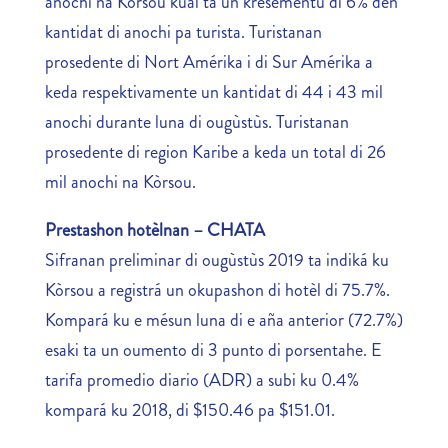
anochi na Kòrsou kual ta un kresementu di 6% den
kantidat di anochi pa turista. Turistanan
prosedente di Nort Amérika i di Sur Amérika a
keda respektivamente un kantidat di 44 i 43 mil
anochi durante luna di ougùstùs. Turistanan
prosedente di region Karibe a keda un total di 26
mil anochi na Kòrsou.
Prestashon hotèlnan – CHATA
Sifranan preliminar di ougùstùs 2019 ta indiká ku
Kòrsou a registrá un okupashon di hotèl di 75.7%.
Kompará ku e mésun luna di e aña anterior (72.7%)
esaki ta un oumento di 3 punto di porsentahe. E
tarifa promedio diario (ADR) a subi ku 0.4%
kompará ku 2018, di $150.46 pa $151.01.