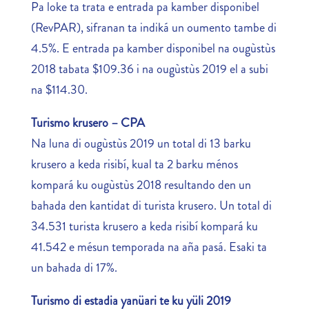
Pa loke ta trata e entrada pa kamber disponibel
(RevPAR), sifranan ta indiká un oumento tambe di
4.5%. E entrada pa kamber disponibel na ougùstùs
2018 tabata $109.36 i na ougùstùs 2019 el a subi
na $114.30.
Turismo krusero – CPA
Na luna di ougùstùs 2019 un total di 13 barku
krusero a keda risibí, kual ta 2 barku ménos
kompará ku ougùstùs 2018 resultando den un
bahada den kantidat di turista krusero. Un total di
34.531 turista krusero a keda risibí kompará ku
41.542 e mésun temporada na aña pasá. Esaki ta
un bahada di 17%.
Turismo di estadia yanüari te ku yüli 2019