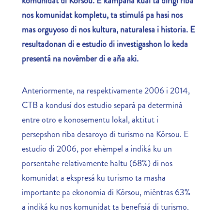
komunidat di Kòrsou. E kampaña kual ta dirigí riba
nos komunidat kompletu, ta stimulá pa hasi nos
mas orguyoso di nos kultura, naturalesa i historia. E
resultadonan di e estudio di investigashon lo keda
present
á
na nov
è
mber di e a
ñ
a aki.
Anteriormente, na respektivamente 2006 i 2014,
CTB a kondusí dos estudio separá pa determiná
entre otro e konosementu lokal, aktitut i
persepshon riba desaroyo di turismo na Kòrsou. E
estudio di 2006, por ehèmpel a indiká ku un
porsentahe relativamente haltu (68%) di nos
komunidat a ekspresá ku turismo ta masha
importante pa ekonomia di Kòrsou, miéntras 63%
a indiká ku nos komunidat ta benefisiá di turismo.