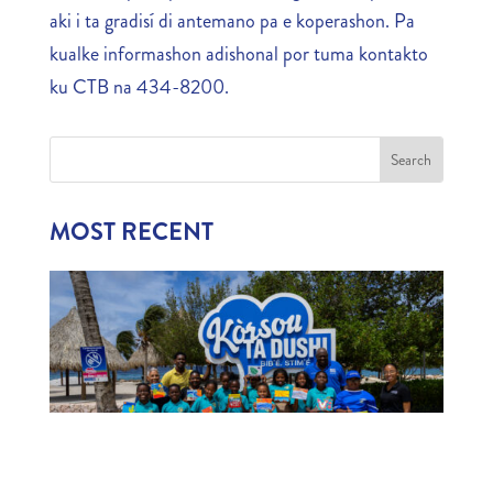
aki i ta gradisí di antemano pa e koperashon. Pa
kualke informashon adishonal por tuma kontakto
ku CTB na 434-8200.
MOST RECENT
1,006 CHILDREN EXPERIENCE CURAÇAO’S
TOURISM INDUSTRY
July 22, 2026