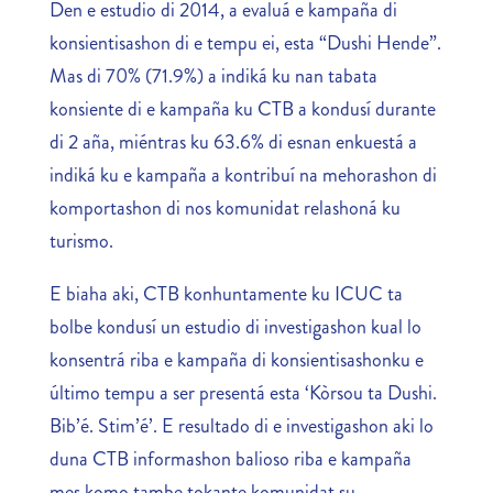
Den e estudio di 2014, a evaluá e kampaña di
konsientisashon di e tempu ei, esta “Dushi Hende”.
Mas di 70% (71.9%) a indiká ku nan tabata
konsiente di e kampaña ku CTB a kondusí durante
di 2 aña, miéntras ku 63.6% di esnan enkuestá a
indiká ku e kampaña a kontribuí na mehorashon di
komportashon di nos komunidat relashoná ku
turismo.
E biaha aki, CTB konhuntamente ku ICUC ta
bolbe kondusí un estudio di investigashon kual lo
konsentrá riba e kampaña di konsientisashonku e
último tempu a ser presentá esta ‘Kòrsou ta Dushi.
Bib’é. Stim’é’. E resultado di e investigashon aki lo
duna CTB informashon balioso riba e kampaña
mes komo tambe tokante komunidat su