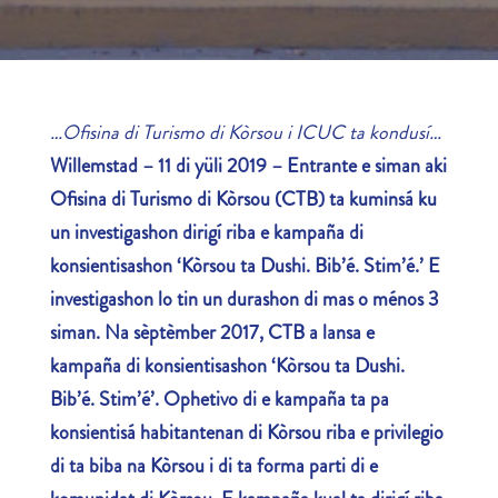
…
Ofisina di Turismo di Kòrsou i ICUC ta kondusí…
Willemstad – 11 di yüli 2019 – Entrante e siman aki
Ofisina di Turismo di Kòrsou (CTB) ta kuminsá ku
un
investigashon dirigí riba e kampaña di
konsientisashon ‘Kòrsou ta Dushi. Bib’é. Stim’é.’ E
investigashon lo tin un durashon di mas o ménos 3
siman.
Na sèptèmber 2017, CTB a lansa e
kampaña di konsientisashon ‘Kòrsou ta Dushi.
Bib’é. Stim’é’. Ophetivo di e kampaña ta pa
konsientisá habitantenan di Kòrsou riba e privilegio
di ta biba na Kòrsou i di ta forma parti di e