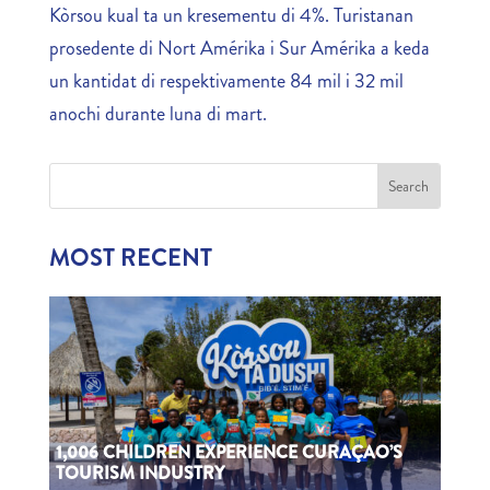
Kòrsou kual ta un kresementu di 4%. Turistanan
prosedente di Nort Amérika i Sur Amérika a keda
un kantidat di respektivamente 84 mil i 32 mil
anochi durante luna di mart.
MOST RECENT
1,006 CHILDREN EXPERIENCE CURAÇAO’S
TOURISM INDUSTRY