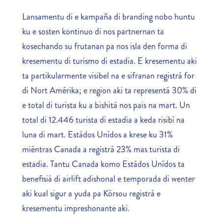
Lansamentu di e kampaña di branding nobo huntu
ku e sosten kontinuo di nos partnernan ta
kosechando su frutanan pa nos isla den forma di
kresementu di turismo di estadia. E kresementu aki
ta partikularmente visibel na e sifranan registrá for
di Nort Amérika; e region aki ta representá 30% di
e total di turista ku a bishitá nos pais na mart. Un
total di 12.446 turista di estadia a keda risibí na
luna di mart. Estádos Unídos a krese ku 31%
miéntras Canada a registrá 23% mas turista di
estadia. Tantu Canada komo Estádos Unídos ta
benefisiá di airlift adishonal e temporada di wenter
aki kual sigur a yuda pa Kòrsou registrá e
kresementu impreshonante aki.