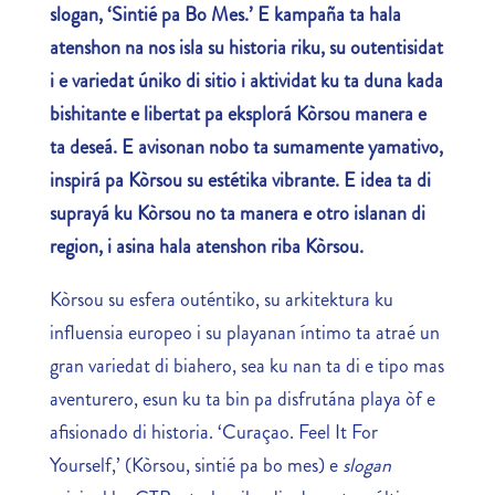
slogan, ‘Sintié pa Bo Mes.’ E kampaña ta hala
atenshon na nos isla su historia riku, su outentisidat
i e variedat úniko di sitio i aktividat ku ta duna kada
bishitante e libertat pa eksplorá Kòrsou manera e
ta deseá. E avisonan nobo ta sumamente yamativo,
inspirá pa Kòrsou su estétika vibrante. E idea ta di
suprayá ku Kòrsou no ta manera e otro islanan di
region, i asina hala atenshon riba Kòrsou.
Kòrsou su esfera outéntiko, su arkitektura ku
influensia europeo i su playanan íntimo ta atraé un
gran variedat di biahero, sea ku nan ta di e tipo mas
aventurero, esun ku ta bin pa disfrutána playa òf e
afisionado di historia. ‘Curaçao. Feel It For
Yourself,’ (Kòrsou, sintié pa bo mes) e
slogan