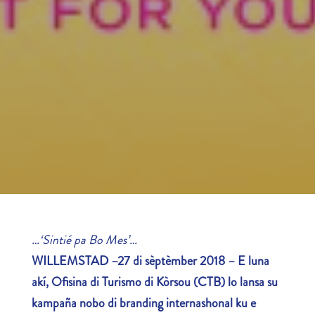
…
‘Sintié pa Bo Mes’…
WILLEMSTAD –27 di sèptèmber 2018 –
E luna
akí, Ofisina di Turismo di Kòrsou (CTB) lo lansa su
kampaña nobo di branding internashonal ku e