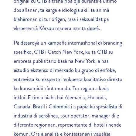
original ku CTB a traha riba dje durante e último
dos añanan, ta karga e idiologia akí i ta animá
biaheronan di tur orígen, rasa i seksualidat pa
eksperensiá Kòrsou manera nan ta deseá.
Pa desaroyá un kampaña internashonal di branding
spesífiko, CTB i Catch New York, ku ta CTB su
empresa publisitario basá na New York, a hasi
estudio ekstenso di merkado ku grupo di enfoke,
entrevista ku eksperto i enkuesta kualitativo direkto
ku konsumidó rònt mundu. Tur region a keda
inkluí. E tim a biaha bai Alemania, Hulanda,
Canada, Brazil i Colombia i a papia ku spesialista di
industria di aerolínea, tour operator, manager di e
diferente regionnan, representante di hotèl i hende
komun. Ora a analisá e kontestanan i visualisá