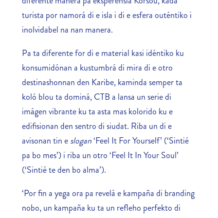
diferente manera pa eksperensiá Kòrsou, kada
turista por namorá di e isla i di e esfera outéntiko i
inolvidabel na nan manera.
Pa ta diferente for di e material kasi idéntiko ku
konsumidónan a kustumbrá di mira di e otro
destinashonnan den Karibe, kaminda semper ta
koló blou ta dominá, CTB a lansa un serie di
imágen vibrante ku ta asta mas kolorido ku e
edifisionan den sentro di siudat. Riba un di e
avisonan tin e
slogan
‘Feel It For Yourself’ (‘Sintié
pa bo mes’) i riba un otro ‘Feel It In Your Soul’
(‘Sintié te den bo alma’).
‘Por fin a yega ora pa revelá e kampaña di branding
nobo, un kampaña ku ta un refleho perfekto di