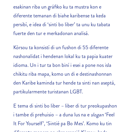
esakinan riba un gráfiko ku ta mustra kon e
diferente temanan di biahe karibense ta keda
persibí, e idea di ‘sinti bo liber’ ta unu ku tabata
fuerte den tur e merkadonan analisá.
Kòrsou ta konsistí di un fushon di 55 diferente
nashonalidat i hendenan lokal ku ta papia kuater
idioma. Un i tur ta bon biní i esei a pone nos isla
chikitu riba mapa, komo un di e destinashonnan
den Karibe kaminda tur hende ta sinti nan aseptá,
partikularmente turistanan LGBT.
E tema di sinti bo liber – liber di tur preokupashon
i tambe di prehuisio – a duna lus na e
slogan
‘Feel
It For Yourself’, ‘Sintié pa Bo Mes’. Komo ku tin