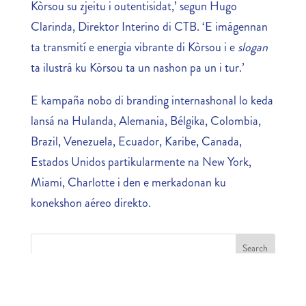
Kòrsou su zjeitu i outentisidat,’ segun Hugo
Clarinda, Direktor Interino di CTB. ‘E imágennan
ta transmití e energia vibrante di Kòrsou i e
slogan
ta ilustrá ku Kòrsou ta un nashon pa un i tur.’
E kampaña nobo di branding internashonal lo keda
lansá na Hulanda, Alemania, Bélgika, Colombia,
Brazil, Venezuela, Ecuador, Karibe, Canada,
Estados Unidos partikularmente na New York,
Miami, Charlotte i den e merkadonan ku
konekshon aéreo direkto.
MOST RECENT