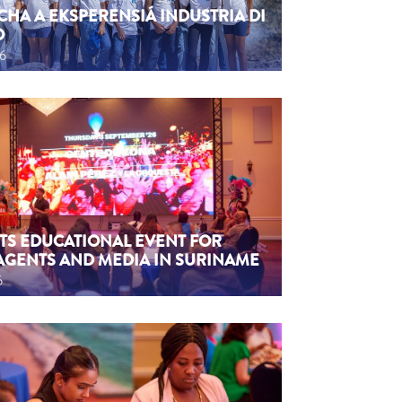
CHA A EKSPERENSIÁ INDUSTRIA DI
O
26
TS EDUCATIONAL EVENT FOR
AGENTS AND MEDIA IN SURINAME
6