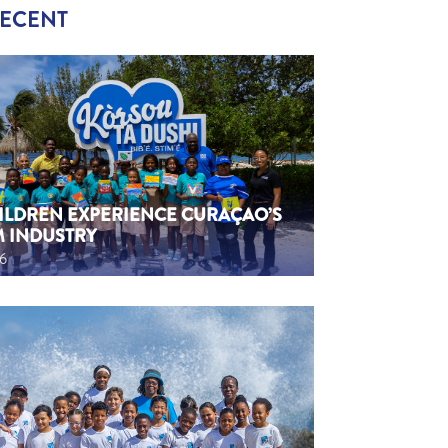
RECENT
HILDREN EXPERIENCE CURAÇAO’S
M INDUSTRY
26