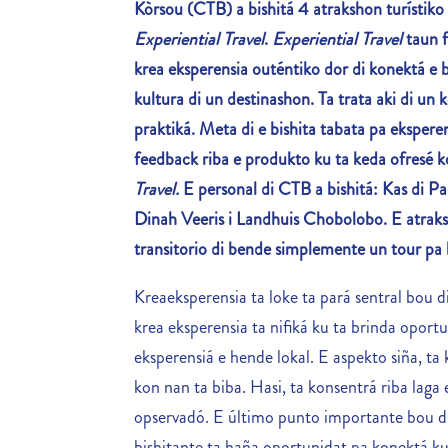
Kòrsou (CTB) a bishitá 4 atrakshon turístiko
Experiential Travel
.
Experiential Travel
taun 
krea eksperensia outéntiko dor di konektá e bi
kultura di un destinashon. Ta trata aki di un
praktiká. Meta di e bishita tabata pa ekspere
feedback riba e produkto ku ta keda ofresé k
Travel.
E personal di CTB a bishitá:
Kas di Pa
Dinah Veeris i Landhuis Chobolobo. E atrak
transitorio di bende simplemente un tour pa
Kreaeksperensia ta loke ta pará sentral bou 
krea eksperensia ta nifiká ku ta brinda oportu
eksperensiá e hende lokal. E aspekto siña, ta 
kon nan ta biba. Hasi, ta konsentrá riba laga 
opservadó. E último punto importante bou di
bishitante ta haña oportunidat pa konektá k