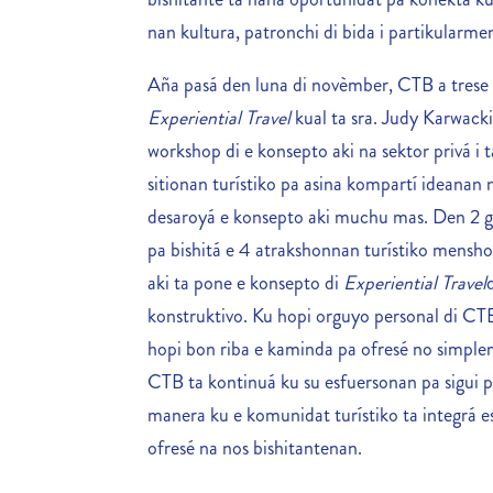
nan kultura, patronchi di bida i partikularme
Aña pasá den luna di novèmber, CTB a trese 
Experiential Travel
kual ta sra. Judy Karwacki
workshop di e konsepto aki na sektor privá i 
sitionan turístiko pa asina kompartí ideanan
desaroyá e konsepto aki muchu mas. Den 2 g
pa bishitá e 4 atrakshonnan turístiko mensh
aki ta pone e konsepto di
Experiential Travel
konstruktivo. Ku hopi orguyo personal di CTB
hopi bon riba e kaminda pa ofresé no simpl
CTB ta kontinuá ku su esfuersonan pa sigui
manera ku e komunidat turístiko ta integrá 
ofresé na nos bishitantenan.