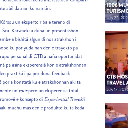
1006 MU
nte abilidatnan ku nan tin.
TURISM
July 22, 20
Kòrsou un eksperto riba e tereno di
. Sra. Karwacki a duna un presentashon i
tambe a bishitá algun di nos atrakshon i
 nobo ku por yuda nan den e trayekto pa
rupo personal di CTB a haña oportunidat
oná pa asina eksperensiá kon e atrakshonnan
den praktiká i pa por duna feedback
CTB HOS
 por a konstatá ku e atrakshonnan aki ta
TRAVEL 
July 17, 202
emente un
tour
pero un eksperensia total.
 promové e konsepto di
Experiential Travel
di
esaki muchu mas den e produkto ku ta keda