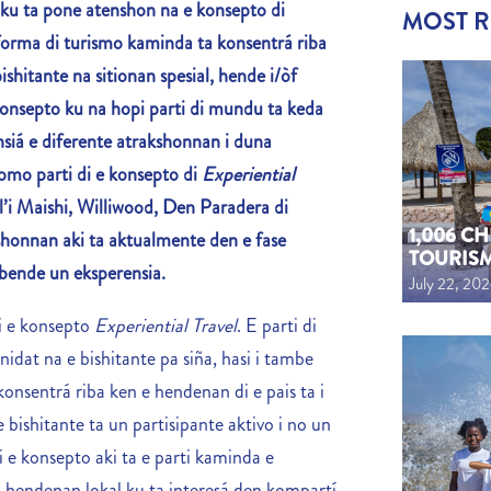
 ku ta pone atenshon na e konsepto di
MOST 
forma di turismo kaminda ta konsentrá riba
shitante na sitionan spesial, hende i/òf
 konsepto ku na hopi parti di mundu ta keda
nsiá e diferente atrakshonnan i duna
omo parti di e konsepto di
Experiential
l’i Maishi, Williwood, Den Paradera di
1,006 C
shonnan aki ta
aktualmente den e fase
TOURIS
 bende un eksperensia.
July 22, 20
di e konsepto
Experiential Travel
. E parti di
nidat na e bishitante pa siña, hasi i tambe
konsentrá riba ken e hendenan di e pais ta i
e bishitante ta un partisipante aktivo i no un
 e konsepto aki ta e parti kaminda e
u hendenan lokal ku ta interesá den kompartí