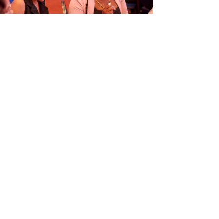
ORGANISÁ EVENTO EDUKASHONAL
TENAN DI BIAHE I PRENSA NA
M
6
Next article
→