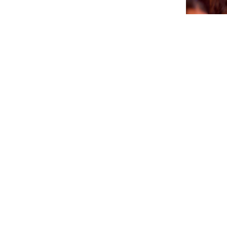
CTB A 
PA AGEN
SÜRNA
July 17, 202
NEWSLETTER
Please sign up for our newsletter so you will receive news
about Curaçao and our activities.