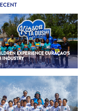
RECENT
HILDREN EXPERIENCE CURAÇAO’S
M INDUSTRY
26