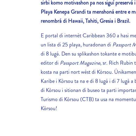
sirbi komo motivashon pa nos siguí preservá 
Playa Kenepa Grandi ta menshoná entre e m
renombrá di Hawaii, Tahiti, Gresia i Brazil.
E portal di internèt Caribbean 360 a hasi m
un lista di 25 playa, huradonan di
Passport 
di 8 lugá. Den su splikashon tokante e moti
editor di
Passport Magazine
, sr. Rich Rubin 
kosta na parti nort wèst di Kòrsou. Únikamente 
Karibe i Kòrsou ta na e di 8 lugá i di 7 lugá
di Kòrsou i sitionan di buseo ta parti importa
Turismo di Kòrsou (CTB) ta usa na momentu 
Kòrsou!