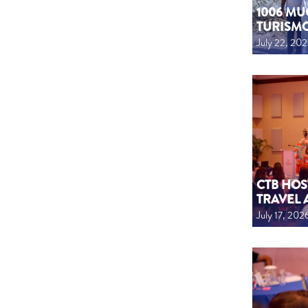
1006 MU
TURISM
July 22, 20
CTB HOS
TRAVEL 
July 17, 202