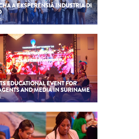
CHA A EKSPERENSIÁ INDUSTRIA DI
O
26
TS EDUCATIONAL EVENT FOR
AGENTS AND MEDIA IN SURINAME
6