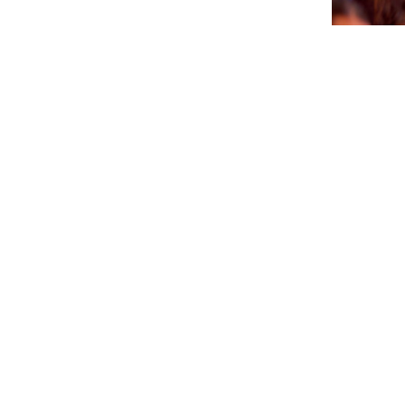
CTB A 
PA AGEN
SÜRNA
July 17, 202
NEWSLETTER
Please sign up for our newsletter so you will receive news
about Curaçao and our activities.