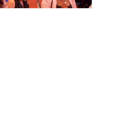
ORGANISÁ EVENTO EDUKASHONAL
TENAN DI BIAHE I PRENSA NA
M
6
Next article
→