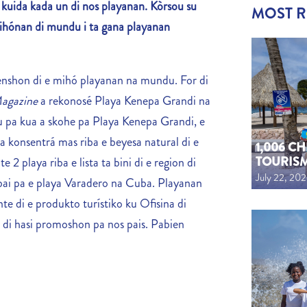
i kuida kada un di nos playanan. Kòrsou su
MOST 
ihónan di mundu i ta gana playanan
enshon di e mihó playanan na mundu. For di
Magazine
a rekonosé Playa Kenepa Grandi na
bu pa kua a skohe pa Playa Kenepa Grandi, e
ta konsentrá mas riba e beyesa natural di e
1,006 C
TOURIS
2 playa riba e lista ta bini di e region di
July 22, 20
 a bai pa e playa Varadero na Cuba. Playanan
nte di e produkto turístiko ku Ofisina di
di hasi promoshon pa nos pais. Pabien