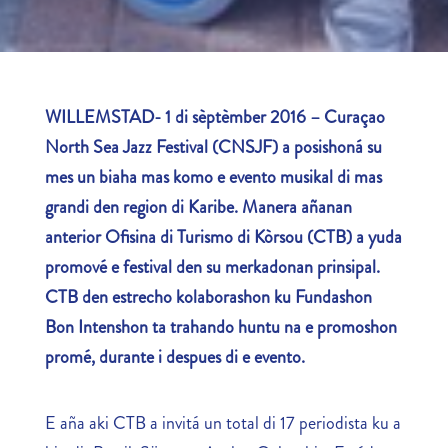
WILLEMSTAD- 1 di sèptèmber 2016 –
Curaçao
North Sea Jazz Festival
(CNSJF) a posishoná su
mes un biaha mas komo e evento musikal di mas
grandi den region di Karibe. Manera añanan
anterior Ofisina di Turismo di Kòrsou (CTB) a yuda
promové e festival den su merkadonan prinsipal.
CTB den estrecho kolaborashon ku Fundashon
Bon Intenshon ta trahando huntu na e promoshon
promé, durante i despues di e evento.
E aña aki CTB a invitá un total di 17 periodista ku a