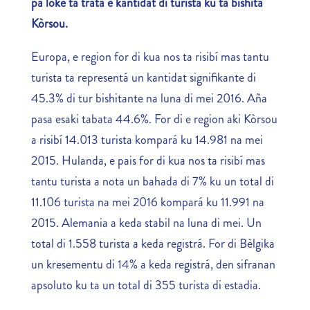
pa loke ta trata e kantidat di turista ku ta bishitá
Kòrsou.
Europa, e region for di kua nos ta risibí mas tantu
turista ta representá un kantidat signifikante di
45.3% di tur bishitante na luna di mei 2016. Aña
pasa esaki tabata 44.6%. For di e region aki Kòrsou
a risibí 14.013 turista kompará ku 14.981 na mei
2015. Hulanda, e pais for di kua nos ta risibí mas
tantu turista a nota un bahada di 7% ku un total di
11.106 turista na mei 2016 kompará ku 11.991 na
2015. Alemania a keda stabil na luna di mei. Un
total di 1.558 turista a keda registrá. For di Bèlgika
un kresementu di 14% a keda registrá, den sifranan
apsoluto ku ta un total di 355 turista di estadia.