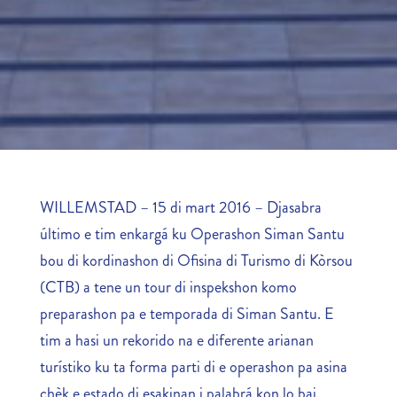
WILLEMSTAD – 15 di mart 2016 – Djasabra
último e tim enkargá ku Operashon Siman Santu
bou di kordinashon di Ofisina di Turismo di Kòrsou
(CTB) a tene un tour di inspekshon komo
preparashon pa e temporada di Siman Santu. E
tim a hasi un rekorido na e diferente arianan
turístiko ku ta forma parti di e operashon pa asina
chèk e estado di esakinan i palabrá kon lo bai