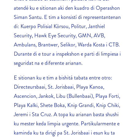
atendé ku e sitionan aki den kuadro di Operashon
Siman Santu. E tim a konsistí di representantenan
di: Kuerpo Polisial Kòrsou, Politur, Janthiel
Security, Hawk Eye Security, GMN, AVB,
Ambulans, Brantwer, Selikor, Warda Kosta i CTB.
Durante di e tour a inspekshon e parti di limpiesa i
seguridat na e diferente arianan.
E sitionan ku e tim a bishitá tabata entre otro:
Directeursbaai, St. Jorisbaai, Playa Kanoa,
Ascencion, Jankok, Libu (Bullenbaai), Playa Forti,
Playa Kalki, Shete Boka, Knip Grandi, Knip Chiki,
Jeremi i Sta Cruz. A topa ku arianan basta shushi
ku mester keda limpia urgente. Partikularmente e
kaminda ku ta dirigí pa St. Jorisbaai i esun ku ta