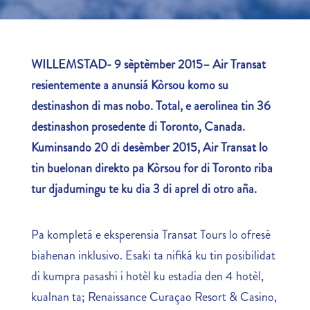
WILLEMSTAD- 9 sèptèmber 2015– Air Transat
resientemente a anunsiá Kòrsou komo su
destinashon di mas nobo. Total, e aerolinea tin 36
destinashon prosedente di Toronto, Canada.
Kuminsando 20 di desèmber 2015, Air Transat lo
tin buelonan direkto pa Kòrsou for di Toronto riba
tur djadumingu te ku dia 3 di aprel di otro aña.
Pa kompletá e eksperensia Transat Tours lo ofresé
biahenan inklusivo. Esaki ta nifiká ku tin posibilidat
di kumpra pasashi i hotèl ku estadia den 4 hotèl,
kualnan ta; Renaissance Curaçao Resort & Casino,