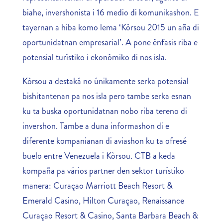
biahe, invershonista i 16 medio di komunikashon. E
tayernan a hiba komo lema ‘Kòrsou 2015 un aña di
oportunidatnan empresarial’. A pone énfasis riba e
potensial turístiko i ekonómiko di nos isla.
Kòrsou a destaká no únikamente serka potensial
bishitantenan pa nos isla pero tambe serka esnan
ku ta buska oportunidatnan nobo riba tereno di
invershon. Tambe a duna informashon di e
diferente kompanianan di aviashon ku ta ofresé
buelo entre Venezuela i Kòrsou. CTB a keda
kompaña pa vários partner den sektor turístiko
manera: Curaçao Marriott Beach Resort &
Emerald Casino, Hilton Curaçao, Renaissance
Curaçao Resort & Casino, Santa Barbara Beach &