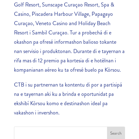
Golf Resort, Sunscape Curaçao Resort, Spa &
Casino, Piscadera Harbour Village, Papagayo
Curaçao, Veneto Casino and Holiday Beach
Resort i Sambil Curaçao. Tur a probechá di e
okashon pa ofresé informashon balioso tokante
nan servisio i produktonan. Durante di e tayernan a
rifa mas di 12 premio pa kortesia di e hotèlnan i
kompanianan aéreo ku ta ofresé buelo pa Kòrsou.
CTB i su partnernan ta kontentu di por a partisipá
na e tayernan aki ku a brinda e oportunidat pa
ekshibí Kòrsou komo e destinashon ideal pa
vakashon i invershon.