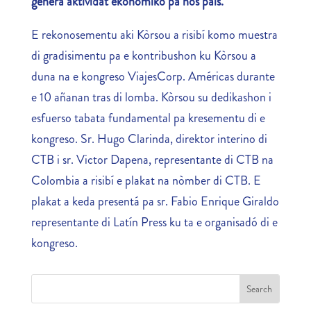
generá aktividat ekonómiko pa nos pais.
E rekonosementu aki Kòrsou a risibí komo muestra
di gradisimentu pa e kontribushon ku Kòrsou a
duna na e kongreso ViajesCorp. Américas durante
e 10 añanan tras di lomba. Kòrsou su dedikashon i
esfuerso tabata fundamental pa kresementu di e
kongreso. Sr. Hugo Clarinda, direktor interino di
CTB i sr. Victor Dapena, representante di CTB na
Colombia a risibí e plakat na nòmber di CTB. E
plakat a keda presentá pa sr. Fabio Enrique Giraldo
representante di Latín Press ku ta e organisadó di e
kongreso.