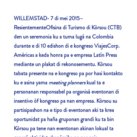
WILLEMSTAD- 7 di mei 2015
–
ResientementeOfisina di Turismo di Kòrsou (CTB)
den un seremonia ku a tuma lugá na Colombia
durante e di 10 edishon di e kongreso ViajesCorp.
Américas a keda honra pa e empresa Latín Press
mediante un plakat di rekonosementu. Kòrsou
tabata presente na e kongreso pa por hasi kontakto
ku e asina yama
meeting planners
kual ta e
personanan responsabel pa organisá eventonan di
insentivo òf kongreso pa nan empresa. Kòrsou su
partisipashon na e tipo di eventonan aki ta krea
oportunidat pa haña gruponan grandi ku ta bin
Kòrsou pa tene nan eventonan akinan lokual ta