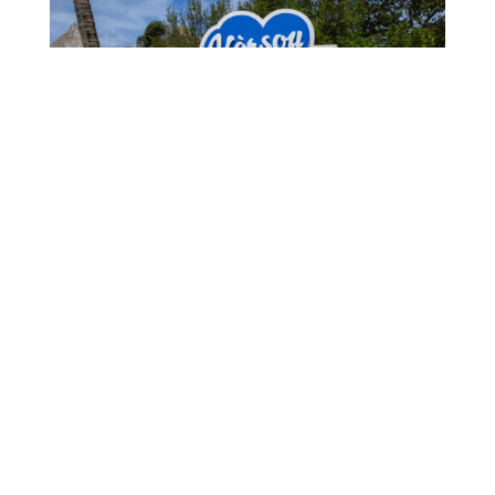
1,006 CHILDREN EXPERIENCE CURAÇAO’S
TOURISM INDUSTRY
July 22, 2026
1006 MUCHA A EKSPERENSIÁ INDUSTRIA DI
TURISMO
July 22, 2026