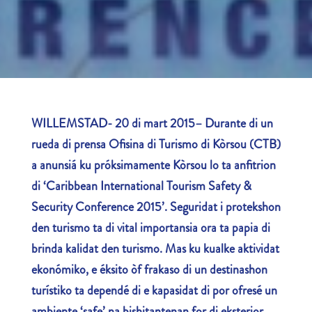
WILLEMSTAD- 20 di mart 2015– Durante di un
rueda di prensa Ofisina di Turismo di Kòrsou (CTB)
a anunsiá ku próksimamente Kòrsou lo ta anfitrion
di ‘Caribbean International Tourism Safety &
Security Conference 2015’. Seguridat i protekshon
den turismo ta di vital importansia ora ta papia di
brinda kalidat den turismo. Mas ku kualke aktividat
ekonómiko, e éksito òf frakaso di un destinashon
turístiko ta dependé di e kapasidat di por ofresé un
ambiente ‘safe’ na bishitantenan for di eksterior.