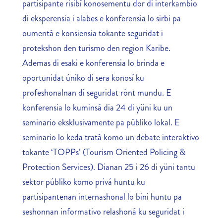
partisipante risibí konosementu dor di interkambio
di eksperensia i alabes e konferensia lo sirbi pa
oumentá e konsiensia tokante seguridat i
protekshon den turismo den region Karibe.
Ademas di esaki e konferensia lo brinda e
oportunidat úniko di sera konosí ku
profeshonalnan di seguridat rònt mundu. E
konferensia lo kuminsá dia 24 di yüni ku un
seminario eksklusivamente pa públiko lokal. E
seminario lo keda tratá komo un debate interaktivo
tokante ‘TOPPs’ (Tourism Oriented Policing &
Protection Services). Dianan 25 i 26 di yüni tantu
sektor públiko komo privá huntu ku
partisipantenan internashonal lo bini huntu pa
seshonnan informativo relashoná ku seguridat i