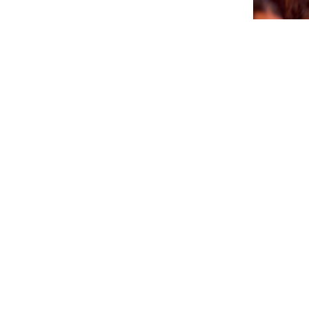
CTB A 
PA AGEN
SÜRNA
July 17, 202
NEWSLETTER
Please sign up for our newsletter so you will receive news
about Curaçao and our activities.