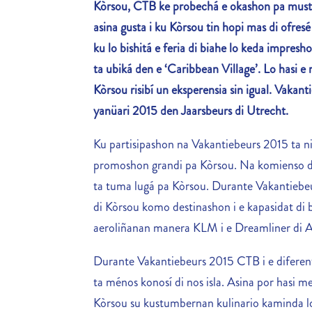
Kòrsou, CTB ke probechá e okashon pa must
asina gusta i ku Kòrsou tin hopi mas di ofres
ku lo bishitá e feria di biahe lo keda impresh
ta ubiká den e ‘Caribbean Village’. Lo hasi e 
Kòrsou risibí un eksperensia sin igual. Vakant
yanüari 2015 den Jaarsbeurs di Utrecht.
Ku partisipashon na Vakantiebeurs 2015 ta n
promoshon grandi pa Kòrsou. Na komienso di
ta tuma lugá pa Kòrsou. Durante Vakantiebeu
di Kòrsou komo destinashon i e kapasidat di b
aeroliñanan manera KLM i e Dreamliner di A
Durante Vakantiebeurs 2015 CTB i e diferen
ta ménos konosí di nos isla. Asina por hasi m
Kòrsou su kustumbernan kulinario kaminda lo