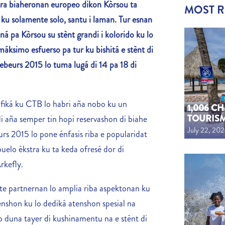
ra biaheronan europeo dikon Kòrsou ta
MOST 
é ku solamente solo, santu i laman. Tur esnan
oná pa Kòrsou su stènt grandi i kolorido ku lo
máksimo esfuerso pa tur ku bishitá e stènt di
iebeurs 2015 lo tuma lugá di 14 pa 18 di
ifiká ku CTB lo habri aña nobo ku un
1,006 C
TOURIS
 aña semper tin hopi reservashon di biahe
July 22, 20
rs 2015 lo pone énfasis riba e popularidat
uelo èkstra ku ta keda ofresé dor di
rkefly.
te partnernan lo amplia riba aspektonan ku
enshon ku lo dediká atenshon spesial na
 duna tayer di kushinamentu na e stènt di