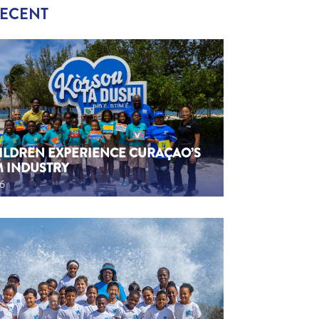
RECENT
HILDREN EXPERIENCE CURAÇAO’S
M INDUSTRY
26