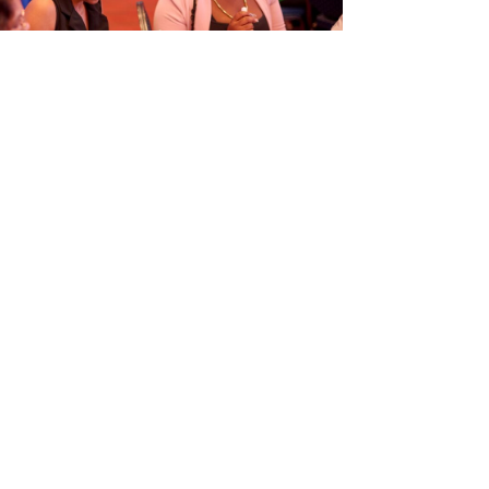
ORGANISÁ EVENTO EDUKASHONAL
TENAN DI BIAHE I PRENSA NA
M
6
Next article
→