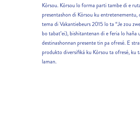
Kòrsou. Kòrsou lo forma parti tambe di e ruta
presentashon di Kòrsou ku entretenementu, of
tema di Vakantiebeurs 2015 lo ta “Je zou zwe
bo tabat’ei), bishitantenan di e feria lo haña 
destinashonnan presente tin pa ofresé. E stra
produkto diversifiká ku Kòrsou ta ofresé, ku
laman.