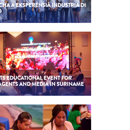
CHA A EKSPERENSIÁ INDUSTRIA DI
O
26
TS EDUCATIONAL EVENT FOR
AGENTS AND MEDIA IN SURINAME
6