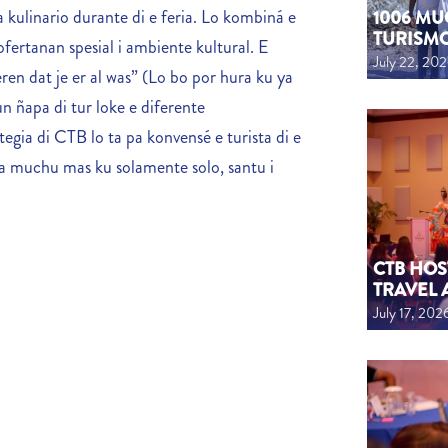
 kulinario durante di e feria. Lo kombiná e
1006 MU
TURISM
ertanan spesial i ambiente kultural. E
July 22, 20
ren dat je er al was” (Lo bo por hura ku ya
un ñapa di tur loke e diferente
tegia di CTB lo ta pa konvensé e turista di e
 ta muchu mas ku solamente solo, santu i
CTB HOS
TRAVEL 
July 17, 202