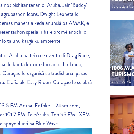
a nos bishitantenan di Aruba. Jair ‘Buddy’
July 22, 20
e agrupashon Icons. Dwight Leoneta lo
Ademas manera a keda anunsiá pa AMAK, e
resentashon spesial riba e promé anochi di
ur lo ta unu kargá ku ambiente.
 di Aruba pa tei na e evento di Drag Race,
ual lo konta ku koredornan di Hulanda,
1006 MU
 Curaçao lo organisá su tradishonal paseo
TURISM
July 22, 20
ra. E aña aki Easy Riders Curaçao lo selebrá
103.5 FM Aruba, Enfoke – 24ora.com,
er 101.7 FM, TeleAruba, Top 95 FM i XFM
i e apoyo duná na Blue Wave.