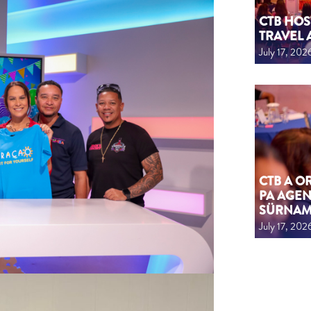
CTB HOS
TRAVEL 
July 17, 202
CTB A 
PA AGEN
SÜRNA
July 17, 202