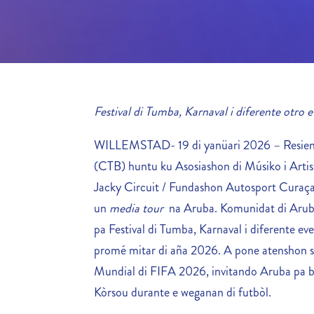
Festival di Tumba, Karnaval i diferente otro 
WILLEMSTAD- 19 di yanüari 2026 – Resient
(CTB) huntu ku Asosiashon di Músiko i Arti
Jacky Circuit / Fundashon Autosport Curaça
un
media tour
na Aruba. Komunidat di Aruba
pa Festival di Tumba, Karnaval i diferente e
promé mitar di aña 2026. A pone atenshon spe
Mundial di FIFA 2026, invitando Aruba pa b
Kòrsou durante e weganan di futbòl.