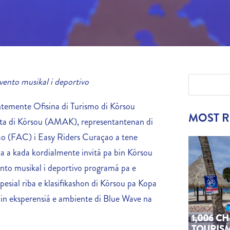
evento musikal i deportivo
emente Ofisina di Turismo di Kòrsou
MOST 
sta di Kòrsou (AMAK), representantenan di
o (FAC) i Easy Riders Curaçao a tene
 a kada kordialmente invitá pa bin Kòrsou
vento musikal i deportivo programá pa e
sial riba e klasifikashon di Kòrsou pa Kopa
in eksperensiá e ambiente di Blue Wave na
1,006 C
TOURIS