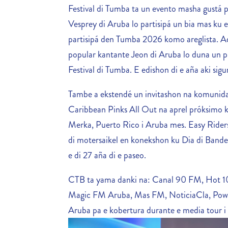
Festival di Tumba ta un evento masha gustá p
Vesprey di Aruba lo partisipá un bia mas ku 
partisipá den Tumba 2026 komo areglista. 
popular kantante Jeon di Aruba lo duna un p
Festival di Tumba. E edishon di e aña aki sig
Tambe a ekstendé un invitashon na komunidat
Caribbean Pinks All Out na aprel próksimo k
Merka, Puerto Rico i Aruba mes. Easy Riders
di motersaikel en konekshon ku Dia di Bande
e di 27 aña di e paseo.
CTB ta yama danki na: Canal 90 FM, Hot 
Magic FM Aruba, Mas FM, NoticiaCla, Pow
Aruba pa e kobertura durante e media tour 