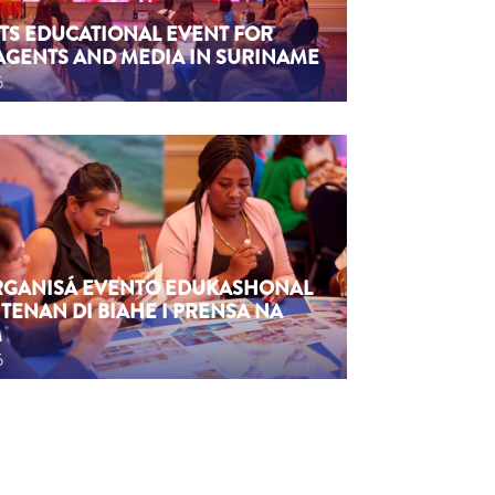
TS EDUCATIONAL EVENT FOR
AGENTS AND MEDIA IN SURINAME
6
ORGANISÁ EVENTO EDUKASHONAL
TENAN DI BIAHE I PRENSA NA
M
6