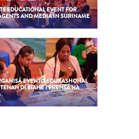
TS EDUCATIONAL EVENT FOR
AGENTS AND MEDIA IN SURINAME
6
ORGANISÁ EVENTO EDUKASHONAL
TENAN DI BIAHE I PRENSA NA
M
6