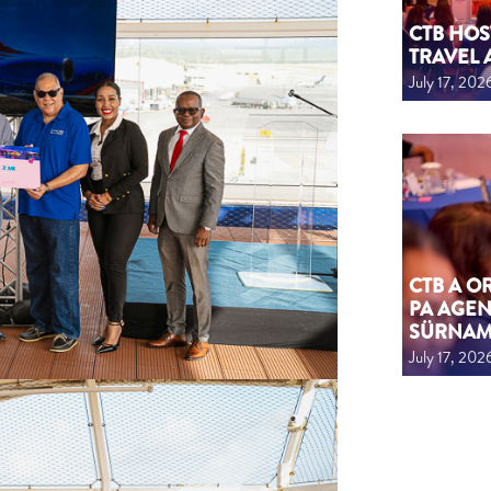
CTB HOS
TRAVEL 
July 17, 202
CTB A 
PA AGEN
SÜRNA
July 17, 202