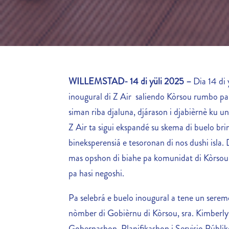
WILLEMSTAD- 14 di yüli 2025 –
Dia 14 di 
inougural di Z Air saliendo Kòrsou rumbo pa 
siman riba djaluna, djárason i djabièrnè ku 
Z Air ta sigui ekspandé su skema di buelo br
bineksperensiá e tesoronan di nos dushi isla.
mas opshon di biahe pa komunidat di Kòrsou,
pa hasi negoshi.
Pa selebrá e buelo inougural a tene un sere
nòmber di Gobièrnu di Kòrsou, sra. Kimberly
Gobernashon, Planifikashon i Servisio Públik