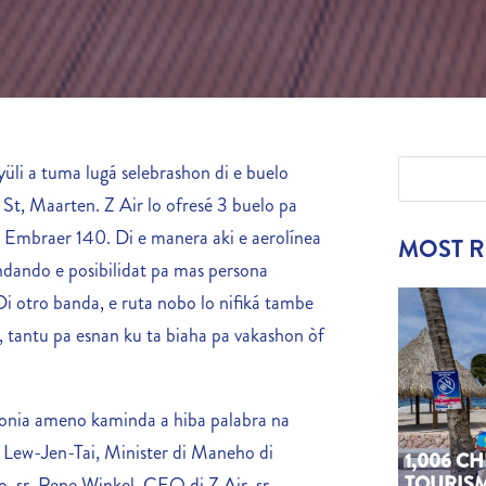
yüli
a tuma
lugá selebrashon di e buelo
St, Maarten. Z Air lo ofresé 3 buelo pa
un Embraer 140. Di e manera aki e aerolínea
MOST 
indando e posibilidat pa mas persona
 Di otro banda, e ruta nobo lo nifiká tambe
 tantu pa esnan ku ta biaha pa vakashon òf
monia ameno kaminda a hiba palabra na
 Lew-Jen-Tai, Minister di Maneho di
1,006 C
TOURIS
o, sr. Rene Winkel, CEO di Z Air, sr.