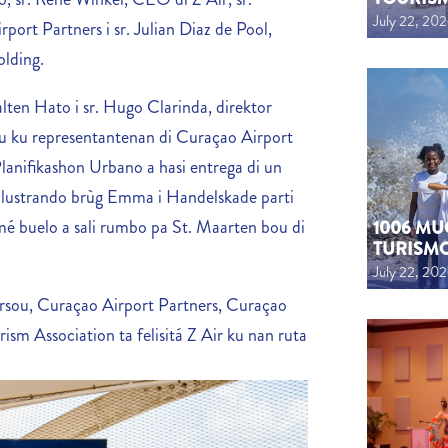
July 22, 20
rt Partners i sr. Julian Diaz de Pool,
lding.
lten Hato i sr. Hugo Clarinda, direktor
tu ku representantenan di Curaçao Airport
 Planifikashon Urbano
a hasi entrega di un
 ilustrando brùg Emma i Handelskade parti
omé buelo a sali rumbo pa St. Maarten bou di
1006 MU
TURISM
July 22, 20
òrsou, Curaçao Airport Partners, Curaçao
rism Association
ta felisitá Z Air ku nan ruta