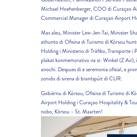
Michael Hoehenberger, COO di Curaçao Airpo
Commercial Manager di Curaçao Airport Ho
Mas aleu, Minister Lew-Jen-Tai, Minister Sha
athunto di Ofisina di Turismo di Kòrsou hun
Holding i Ministerio di Tráfiko, Transporte i
plakat konmemorativo na sr. Winkel (Z Air),
anochi. Despues di e seremonia ofisial, e pr
zonido di sirena di brantspùit di CUR.
Gobièrnu di Kòrsou, Ofisina di Turismo di K
Airport Holding i Curaçao Hospitality & Tou
nobo, Kòrsou – St. Maarten!