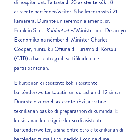
di hospitalidat. Ta trata di 23 asistente kòki, 8
asistente bartènder/weiter, 5 bellmen/hosts i 21
kamarera. Durante un seremonia ameno, sr.
Franklin Sluis,
Kabinetschef
Ministerio di Desaroyo
Ekonómiko na nòmber di Minister Charles
Cooper, huntu ku Ofisina di Turismo di Kòrsou
(CTB) a hasi entrega di sertifikado na e
partisipantenan.
E kursonan di asistente kòki i asistente
bartènder/weiter tabatin un durashon di 12 siman.
Durante e kurso di asistente kòki, a trata e
téknikanan básiko di preparashon di kuminda. E
kursistanan ku a sigui e kurso di asistente
bartènder/weiter, a siña entre otro e téknikanan di
bartènder, tuma i sirbi pedido i kon pa duna