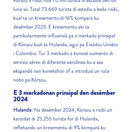
Kòrsou a risibí riba 70 mil turista di estadia den un
luna só. Total 73.669 turista di estadia a keda risibí,
kual ta un kresementu di 16% kompará ku
desèmber 2023. E kresementu aki ta
partikularmente influensiá pa e merkado prinsipal
di Kòrsou kual ta Hulanda, siguí pa Estádos Unídos
i Colombia. Tur 3 merkado a konosé oumento di
servisio aéreo di diferente aerolínea ku a sea
ekspandé nan konekshon òf a introdusí un ruta
nobo pa Kòrsou.
E 3 merkadonan prinsipal den desèmber
2024
Hulanda:
Na desèmber 2024, Kòrsou a risibí un
kantidat di 25.255 turista for di Hulanda,
reflehando un kresementu di 9% kompará ku