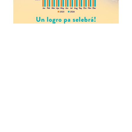
MOST RECENT
1,006 CHILDREN EXPERIENCE CURAÇAO’S
TOURISM INDUSTRY
July 22, 2026