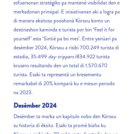
esfuersonan stratégiko pa mantené visibilidat den e
merkadonan prinsipal. E inisiativanan aki a logra pa
di manera eksitoso posishoná Kòrsou komo un
destinashon kaminda e turista por bin ‘Feel it for
yourself’ esta ‘Sintié pa bo mes’. Entre yanüari pa
desèmber 2024, Kòrsou a risibí 700.249 turista di
estadia, 35.499
day-trippers
i834.922 turista
krusero resultando den un total di 1.570.670
turista. Esaki ta representá un kresementu
remarkabel di 20% kompará ku e mesun periodo
na 2023.
Desèmber 2024
Desèmber ta marka un kapítulo nobo den Kòrsou
su historia di éksito. Esaki ta promé biaha ku