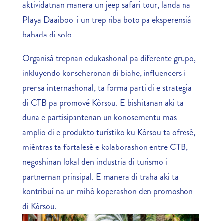
aktividatnan manera un jeep safari tour, landa na
Playa Daaibooi i un trep riba boto pa eksperensiá
bahada di solo.
Organisá trepnan edukashonal pa diferente grupo,
inkluyendo konseheronan di biahe, influencers i
prensa internashonal, ta forma parti di e strategia
di CTB pa promové Kòrsou. E bishitanan aki ta
duna e partisipantenan un konosementu mas
amplio di e produkto turístiko ku Kòrsou ta ofresé,
miéntras ta fortalesé e kolaborashon entre CTB,
negoshinan lokal den industria di turismo i
partnernan prinsipal. E manera di traha aki ta
kontribuí na un mihó koperashon den promoshon
di Kòrsou.