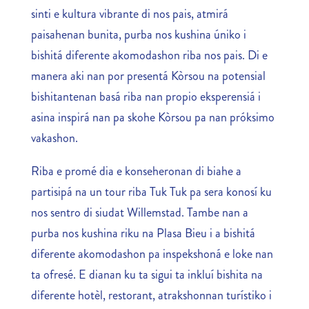
sinti e kultura vibrante di nos pais, atmirá
paisahenan bunita, purba nos kushina úniko i
bishitá diferente akomodashon riba nos pais. Di e
manera aki nan por presentá Kòrsou na potensial
bishitantenan basá riba nan propio eksperensiá i
asina inspirá nan pa skohe Kòrsou pa nan próksimo
vakashon.
Riba e promé dia e konseheronan di biahe a
partisipá na un tour riba Tuk Tuk pa sera konosí ku
nos sentro di siudat Willemstad. Tambe nan a
purba nos kushina riku na Plasa Bieu i a bishitá
diferente akomodashon pa inspekshoná e loke nan
ta ofresé. E dianan ku ta sigui ta inkluí bishita na
diferente hotèl, restorant, atrakshonnan turístiko i