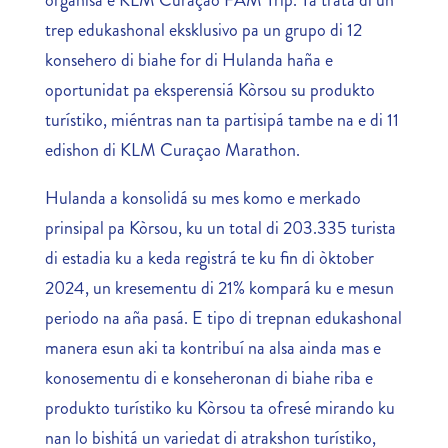
organisá e KLM Curaçao FAM Trip. Ta trata di un
trep edukashonal eksklusivo pa un grupo di 12
konsehero di biahe for di Hulanda haña e
oportunidat pa eksperensiá Kòrsou su produkto
turístiko, miéntras nan ta partisipá tambe na e di 11
edishon di KLM Curaçao Marathon.
Hulanda a konsolidá su mes komo e merkado
prinsipal pa Kòrsou, ku un total di 203.335 turista
di estadia ku a keda registrá te ku fin di òktober
2024, un kresementu di 21% kompará ku e mesun
periodo na aña pasá. E tipo di trepnan edukashonal
manera esun aki ta kontribuí na alsa ainda mas e
konosementu di e konseheronan di biahe riba e
produkto turístiko ku Kòrsou ta ofresé mirando ku
nan lo bishitá un variedat di atrakshon turístiko,