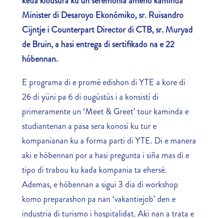
keda klousurá ku un seremonia ameno kaminda
Minister di Desaroyo Ekonómiko, sr. Ruisandro
Cijntje i Counterpart Director di CTB, sr. Muryad
de Bruin, a hasi entrega di sertifikado na e 22
hóbennan.
E programa di e promé edishon di YTE a kore di
26 di yüni pa 6 di ougùstùs i a konsistí di
primeramente un ‘Meet & Greet’ tour kaminda e
studiantenan a pasa sera konosí ku tur e
kompanianan ku a forma parti di YTE. Di e manera
aki e hóbennan por a hasi pregunta i siña mas di e
tipo di trabou ku kada kompania ta ehersé.
Ademas, e hóbennan a sigui 3 dia di workshop
komo preparashon pa nan ‘vakantiejob’ den e
industria di turismo i hospitalidat. Aki nan a trata e