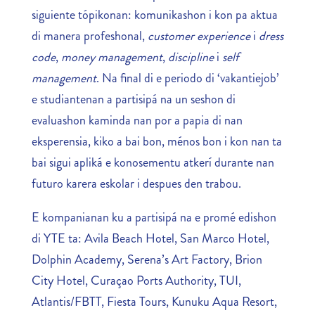
siguiente tópikonan: komunikashon i kon pa aktua
di manera profeshonal,
customer experience
i
dress
code
,
money management
,
discipline
i
self
management
. Na final di e periodo di ‘vakantiejob’
e studiantenan a partisipá na un seshon di
evaluashon kaminda nan por a papia di nan
eksperensia, kiko a bai bon, ménos bon i kon nan ta
bai sigui apliká e konosementu atkerí durante nan
futuro karera eskolar i despues den trabou.
E kompanianan ku a partisipá na e promé edishon
di YTE ta: Avila Beach Hotel, San Marco Hotel,
Dolphin Academy, Serena’s Art Factory, Brion
City Hotel, Curaçao Ports Authority, TUI,
Atlantis/FBTT, Fiesta Tours, Kunuku Aqua Resort,