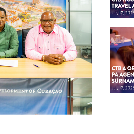
TRAVEL 
July 17, 202
CTB A 
PA AGEN
SÜRNA
July 17, 202