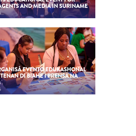
AGENTS AND MEDIA IN SURINAME
6
ORGANISÁ EVENTO EDUKASHONAL
TENAN DI BIAHE I PRENSA NA
M
6