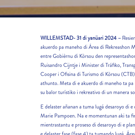
WILLEMSTAD- 31 di yanüari 2024 –
Resie
akuerdo pa maneho di Área di Rekreashon M
entre Gobièrnu di Kòrsou den representashon
Ruisandro Cijntje i Minister di Tráfiko, Trans
Cooper i Ofisina di Turismo di Kòrsou (CTB) 
athunto. Meta di e akuerdo di maneho ta pa 
su balor turístiko i rekreativo di un manera so
E delaster añanan a tuma lugá desaroyo di e 
Marie Pampoen. Na e momentunan aki ta fina
mientrastantu e proseso di desaroyo di e pla
e delaster fase (fase 4) ta tumando lugá. Á