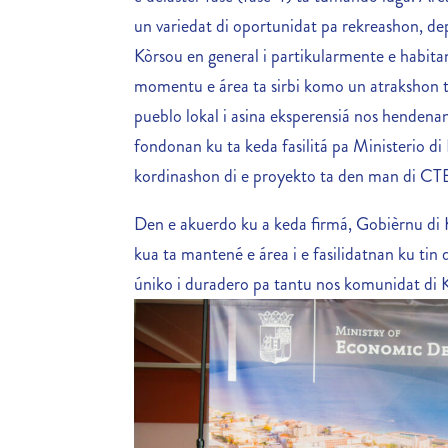
un variedat di oportunidat pa rekreashon, dep
Kòrsou en general i partikularmente e habi
momentu e área ta sirbi komo un atrakshon tu
pueblo lokal i asina eksperensiá nos hendenan 
fondonan ku ta keda fasilitá pa Ministerio
kordinashon di e proyekto ta den man di CT
Den e akuerdo ku a keda firmá, Gobièrnu di 
kua ta mantené e área i e fasilidatnan ku tin 
úniko i duradero pa tantu nos komunidat di Kòr