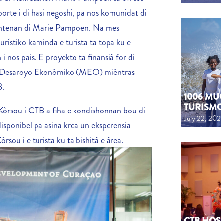
orte i di hasi negoshi, pa nos komunidat di
tantenan di Marie Pampoen. Na mes
rístiko kaminda e turista ta topa ku e
i nos pais. E proyekto ta finansiá for di
 di Desaroyo Ekonómiko (MEO) miéntras
B.
1006 MU
TURISM
Kòrsou i CTB a fiha e kondishonnan bou di
July 22, 20
disponibel pa asina krea un eksperensia
sou i e turista ku ta bishitá e área.
CTB HOS