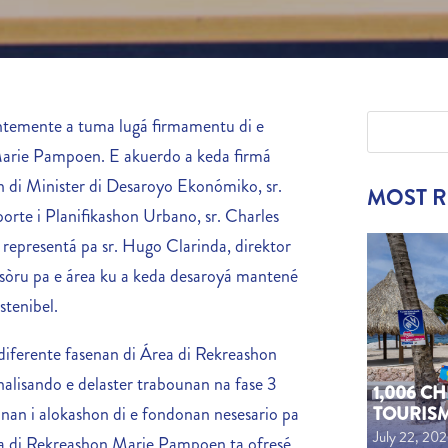
ntemente a tuma lugá firmamentu di e
arie Pampoen. E akuerdo a keda firmá
 di Minister di Desaroyo Ekonómiko, sr.
MOST 
porte i Planifikashon Urbano, sr. Charles
representá pa sr. Hugo Clarinda, direktor
sòru pa e área ku a keda desaroyá mantené
stenibel.
diferente fasenan di Área di Rekreashon
lisando e delaster trabounan na fase 3
1,006 C
TOURIS
nnan i alokashon di e fondonan nesesario pa
July 22, 20
rea di Rekreashon Marie Pampoen ta ofresé