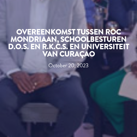
OVEREENKOMST TUSSEN ROC
MONDRIAAN, SCHOOLBESTUREN
D.O.S. EN R.K.C.S. EN UNIVERSITEIT
VAN CURAÇAO
October 20, 2023