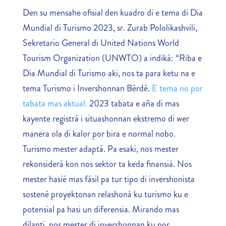
Den su mensahe ofisial den kuadro di e tema di Dia
Mundial di Turismo 2023, sr. Zurab Pololikashvili,
Sekretario General di United Nations World
Tourism Organization (UNWTO) a indiká: “Riba e
Dia Mundial di Turismo aki, nos ta para ketu na e
tema Turismo i Invershonnan Bèrdè.
E tema no por
tabata mas aktual.
2023 tabata e aña di mas
kayente registrá i situashonnan ekstremo di wer
manera ola di kalor por bira e normal nobo.
Turismo mester adaptá. Pa esaki, nos mester
rekonsiderá kon nos sektor ta keda finansiá. Nos
mester hasié mas fásil pa tur tipo di invershonista
sostené proyektonan relashoná ku turismo ku e
potensial pa hasi un diferensia. Mirando mas
dilanti, nos mester di invershonnan ku por