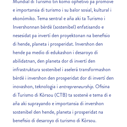
Mundial di Turismo tin komo ophetivo pa promové
e importansia di turismo i su balor sosial, kultural i
ekonómiko. Tema sentral e aña aki ta Turismo i
Invershonnan bèrdè (sostenibel) enfatisando e
nesesidat pa invertí den proyektonan na benefisio
di hende, planeta i prosperidat. Invershon den
hende pa medio di edukashon i desaroyo di
abilidatnan, den planeta dor di invertí den
infrastruktura sostenibel i aselerá transformashon
bèrdè i invershon den prosperidat dor di invertí den
inovashon, teknologia i
entrepreneurship
. Ofisina
di Turismo di Kòrsou (CTB) ta sostené e tema di e
aña aki suprayando e importansia di invershon
sostenibel den hende, planeta i prosperidat na
benefisio di desaroyo di turismo di Kòrsou.