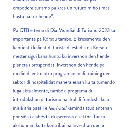
empoderá turismo pa krea un futuro mihó i mas
hustu pa tur hende”.
Pa CTB e tema di Dia Mundial di Turismo 2023 ta
importante pa Kòrsou tambe. E kresementu den
kantidat i kalidat di turista di estadia na Kòrsou
mester sigui kana huntu ku invershon den hende,
planeta i prosperidat. Invershon den hende pa
medio di entre otro programanan di training den
sektor di hospitalidat manera esnan ku ta tumando
lugá aktualmente, tambe e programa di
introdukshon di turismo na skol di fundeshi ku a
inisiá aña pasá i e
leerhotel
kaminda studiantenan
por siña i alabes ta eksperensiá e sektor. Tur ta
akshonnan ku ta kontribuí na invershon den e