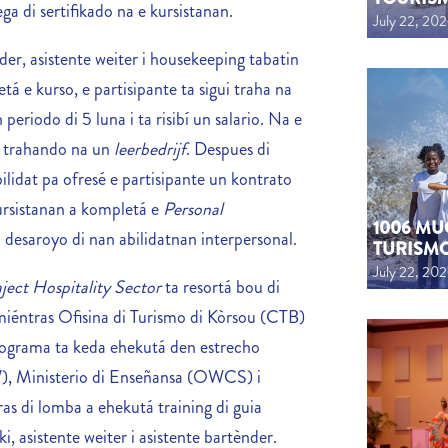
ga di sertifikado na e kursistanan.
July 22, 20
der, asistente weiter i housekeeping tabatin
á e kurso, e partisipante ta sigui traha na
 periodo di 5 luna i ta risibí un salario. Na e
a trahando na un
leerbedrijf
. Despues di
lidat pa ofresé e partisipante un kontrato
ursistanan a kompletá e
Personal
1006 MU
a desaroyo di nan abilidatnan interpersonal.
TURISM
July 22, 20
ject Hospitality Sector
ta resortá bou di
éntras Ofisina di Turismo di Kòrsou (CTB)
rograma ta keda ehekutá den estrecho
), Ministerio di Enseñansa (OWCS) i
as di lomba a ehekutá training di guia
ki, asistente weiter i asistente bartènder.