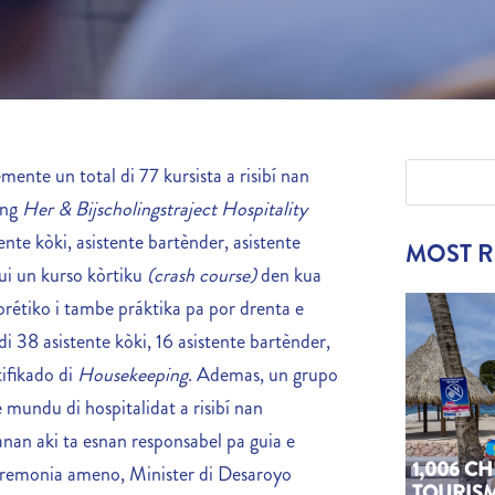
mente un total di 77 kursista a risibí nan
ing
Her & Bijscholingstraject Hospitality
tente kòki, asistente bartènder, asistente
MOST 
gui un kurso kòrtiku
(crash course)
den kua
rétiko i tambe práktika pa por drenta e
 di 38 asistente kòki, 16 asistente bartènder,
tifikado di
Housekeeping
. Ademas, un grupo
 mundu di hospitalidat a risibí nan
anan aki ta esnan responsabel pa guia e
1,006 C
eremonia ameno, Minister di Desaroyo
TOURIS