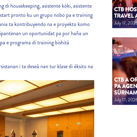
g di housekeeping, asistente kòki, asistente
CTB HOS
a start pronto ku un grupo nobo pa e training
TRAVEL 
July 17, 202
mpania ta kontribuyendo na e proyekto komo
sipantenan un oportunidat pa por haña un
 pa e programa di training bishitá
anan i ta deseá nan tur klase di éksito na
CTB A 
PA AGEN
SÜRNA
July 17, 202