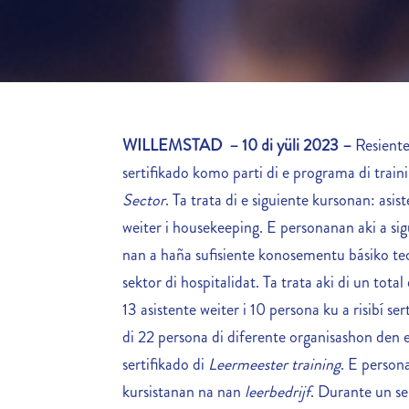
WILLEMSTAD
– 10 di yüli 2023 –
Resiente
sertifikado komo parti di e programa di train
Sector
. Ta trata di e siguiente kursonan: asis
weiter i housekeeping. E personanan aki a si
nan a haña sufisiente konosementu básiko teo
sektor di hospitalidat. Ta trata aki di un total
13 asistente weiter i 10 persona ku a risibí ser
di 22 persona di diferente organisashon den e
sertifikado di
Leermeester training
. E person
kursistanan na nan
leerbedrijf
. Durante un s