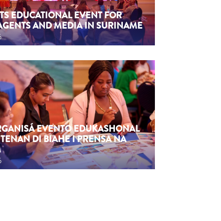
TS EDUCATIONAL EVENT FOR
AGENTS AND MEDIA IN SURINAME
6
ORGANISÁ EVENTO EDUKASHONAL
TENAN DI BIAHE I PRENSA NA
M
6