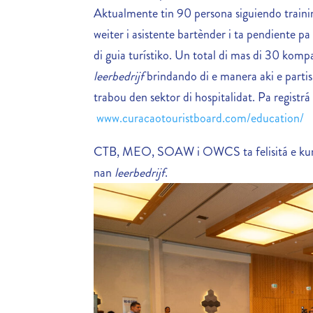
Aktualmente tin 90 persona siguiendo trainin
weiter i asistente bartènder i ta pendiente p
di guia turístiko. Un total di mas di 30 ko
leerbedrijf
brindando di e manera aki e parti
trabou den sektor di hospitalidat. Pa registrá
www.curacaotouristboard.com/education/
CTB, MEO, SOAW i OWCS ta felisitá e kursist
nan
leerbedrijf
.