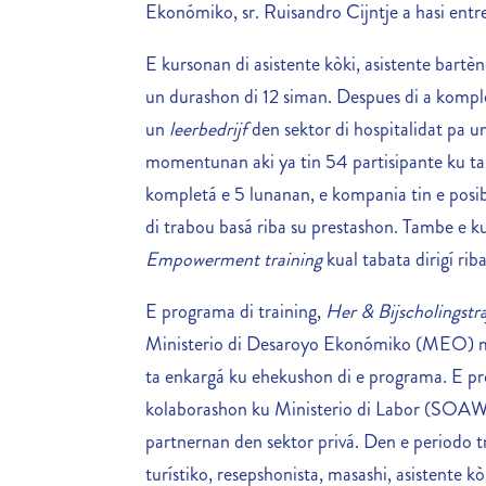
Ekonómiko, sr. Ruisandro Cijntje a hasi entre
E kursonan di asistente kòki, asistente bartèn
un durashon di 12 siman. Despues di a komplet
un
leerbedrijf
den sektor di hospitalidat pa un
momentunan aki ya tin 54 partisipante ku t
kompletá e 5 lunanan, e kompania tin e posibi
di trabou basá riba su prestashon. Tambe e k
Empowerment training
kual tabata dirigí rib
E programa di training,
Her & Bijscholingstra
Ministerio di Desaroyo Ekonómiko (MEO) mi
ta enkargá ku ehekushon di e programa. E p
kolaborashon ku Ministerio di Labor (SOAW
partnernan den sektor privá. Den e periodo tr
turístiko, resepshonista, masashi, asistente kò