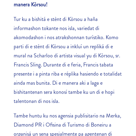
manera Kòrsou!
Tur ku a bishitá e stènt di Kòrsou a haña
informashon tokante nos isla, variedat di
akomodashon i nos atrakshonnan turístiko. Komo
parti di e stènt di Kòrsou a inkluí un repliká di e
mural na Scharloo di artista visual yu di Kòrsou, sr.
Francis Sling. Durante di e feria, Francis tabata
presente i a pinta riba e réplika hasiendo e totalidat
ainda mas bunita. Di e manera aki a laga e
bishitantenan sera konosí tambe ku un di e hopi
talentonan di nos isla.
Tambe huntu ku nos agensia publisitario na Merka,
Diamond PR i Ofisina di Turismo di Boneiru a
organisá un sena spesialmente pa agentenan di