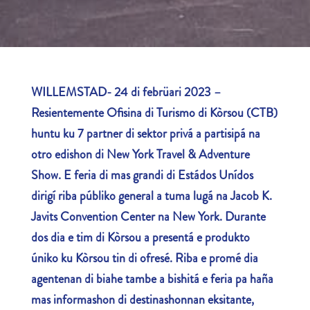
WILLEMSTAD-
24 di
febrüari
2023
–
Resientemente
Ofisina di Turismo di Kòrsou (CTB)
huntu ku 7 partner di sektor privá a partisipá na
otro edishon di
New York
Travel & Adventure
Show
. E feria di mas grandi di Estádos Unídos
dirigí riba públiko general a tuma lugá na Jacob K.
Javits Convention Center na New York. Durante
dos dia e tim di Kòrsou a presentá e produkto
úniko ku Kòrsou tin di ofresé. Riba e promé dia
agentenan di biahe tambe a bishitá e feria pa haña
mas informashon di destinashonnan eksitante,