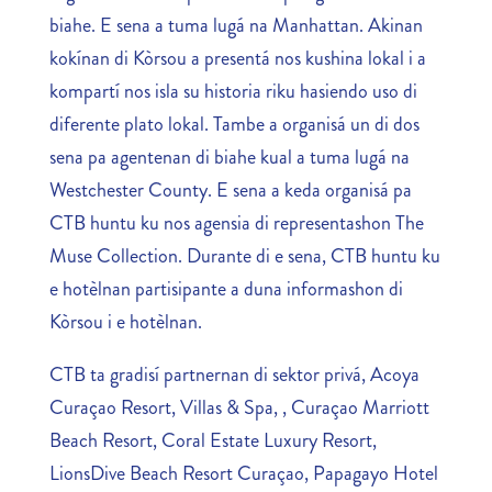
biahe. E sena a tuma lugá na Manhattan. Akinan
kokínan di Kòrsou a presentá nos kushina lokal i a
kompartí nos isla su historia riku hasiendo uso di
diferente plato lokal. Tambe a organisá un di dos
sena pa agentenan di biahe kual a tuma lugá na
Westchester County. E sena a keda organisá pa
CTB huntu ku nos agensia di representashon The
Muse Collection. Durante di e sena, CTB huntu ku
e hotèlnan partisipante a duna informashon di
Kòrsou i e hotèlnan.
CTB ta gradisí partnernan di sektor privá, Acoya
Curaçao Resort, Villas & Spa, , Curaçao Marriott
Beach Resort, Coral Estate Luxury Resort,
LionsDive Beach Resort Curaçao, Papagayo Hotel