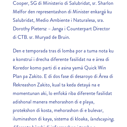
Cooper, SG di Ministerio di Salubridat, sr. Sharlon
Melfor den representashon di Minister enkargá ku
Salubridat, Medio Ambiente i Naturalesa, sra.
Dorothy Pietersz – Janga i Counterpart Director
di CTB. sr. Muryad de Bruin.
Den e temporada tras di lomba por a tuma nota ku
a konstruí i drecha diferente fasilidat na e área di
Koredor komo parti di e asina yamá Quick Win
Plan pa Zakito. E di dos fase di desaroyo di Área di
Rekreashon Zakito, kual ta keda detayá na e
momentunan aki, lo enfoká riba diferente fasilidat
adishonal manera mehorashon di e playa,
protekshon di kosta, mehorashon di e bulevar,
iluminashon di kaya, sistema di kloaka,
landscaping
,