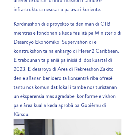
diferente bòrchi di informashon i tambe e
infrastruktura nesesario pa awa i koriente.
Kordinashon di e proyekto ta den man di CTB
miéntras e fondonan a keda fasilitá pa Ministerio di
Desaroyo Ekonómiko. Supervishon di e
konstrukshon ta na enkargo di Heren2 Caribbean.
E trabounan ta planiá pa inisiá di dos kuartal di
2023. E desaroyo di Área di Rekreashon Zakito
den e añanan benidero ta konsentrá riba ofresé
tantu nos komunidat lokal i tambe nos turistanan
un eksperensia mas agradabel konforme e vishon
pa e área kual a keda aprobá pa Gobièrnu di
Kòrsou.