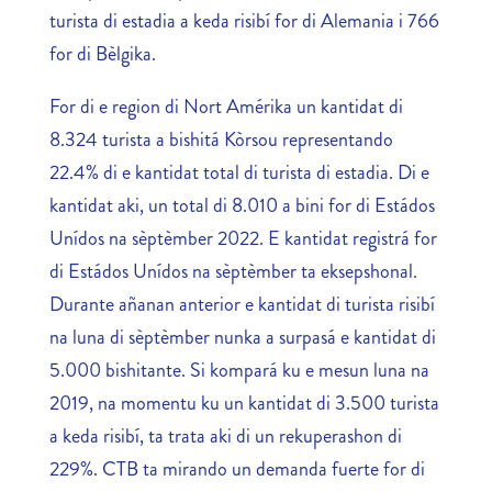
turista di estadia a keda risibí for di Alemania i 766
for di Bèlgika.
For di e region di Nort Amérika un kantidat di
8.324 turista a bishitá Kòrsou representando
22.4% di e kantidat total di turista di estadia. Di e
kantidat aki, un total di 8.010 a bini for di Estádos
Unídos na sèptèmber 2022. E kantidat registrá for
di Estádos Unídos na sèptèmber ta eksepshonal.
Durante añanan anterior e kantidat di turista risibí
na luna di sèptèmber nunka a surpasá e kantidat di
5.000 bishitante. Si kompará ku e mesun luna na
2019, na momentu ku un kantidat di 3.500 turista
a keda risibí, ta trata aki di un rekuperashon di
229%. CTB ta mirando un demanda fuerte for di