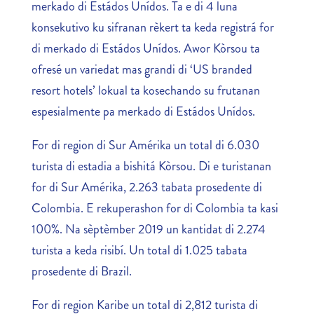
merkado di Estádos Unídos. Ta e di 4 luna
konsekutivo ku sifranan rèkert ta keda registrá for
di merkado di Estádos Unídos. Awor Kòrsou ta
ofresé un variedat mas grandi di ‘US branded
resort hotels’ lokual ta kosechando su frutanan
espesialmente pa merkado di Estádos Unídos.
For di region di Sur Amérika un total di 6.030
turista di estadia a bishitá Kòrsou. Di e turistanan
for di Sur Amérika, 2.263 tabata prosedente di
Colombia. E rekuperashon for di Colombia ta kasi
100%. Na sèptèmber 2019 un kantidat di 2.274
turista a keda risibí. Un total di 1.025 tabata
prosedente di Brazil.
For di region Karibe un total di 2,812 turista di