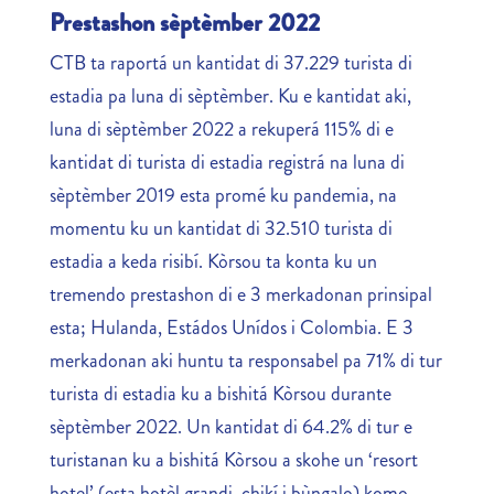
Prestashon sèptèmber 2022
CTB ta raportá un kantidat di 37.229 turista di
estadia pa luna di sèptèmber. Ku e kantidat aki,
luna di sèptèmber 2022 a rekuperá 115% di e
kantidat di turista di estadia registrá na luna di
sèptèmber 2019 esta promé ku pandemia, na
momentu ku un kantidat di 32.510 turista di
estadia a keda risibí. Kòrsou ta konta ku un
tremendo prestashon di e 3 merkadonan prinsipal
esta; Hulanda, Estádos Unídos i Colombia. E 3
merkadonan aki huntu ta responsabel pa 71% di tur
turista di estadia ku a bishitá Kòrsou durante
sèptèmber 2022. Un kantidat di 64.2% di tur e
turistanan ku a bishitá Kòrsou a skohe un ‘resort
hotel’ (esta hotèl grandi, chikí i bùngalo) komo