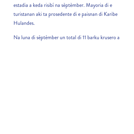
estadia a keda risibí na sèptèmber. Mayoria di e
turistanan aki ta prosedente di e paisnan di Karibe
Hulandes.
Na luna di sèptèmber un total di 11 barku krusero a
bishitá nos pais ku un total di 29.033 turista
krusero.
MOST RECENT