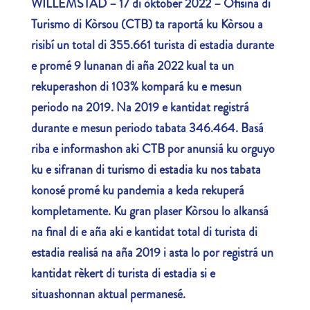
WILLEMSTAD – 17 di òktober 2022 – Ofisina di
Turismo di Kòrsou (CTB) ta raportá ku Kòrsou a
risibí un total di 355.661 turista di estadia durante
e promé 9 lunanan di aña 2022 kual ta un
rekuperashon di 103% kompará ku e mesun
periodo na 2019. Na 2019 e kantidat registrá
durante e mesun periodo tabata 346.464. Basá
riba e informashon aki CTB por anunsiá ku orguyo
ku e sifranan di turismo di estadia ku nos tabata
konosé promé ku pandemia a keda rekuperá
kompletamente. Ku gran plaser Kòrsou lo alkansá
na final di e aña aki e kantidat total di turista di
estadia realisá na aña 2019 i asta lo por registrá un
kantidat rèkert di turista di estadia si e
situashonnan aktual permanesé.