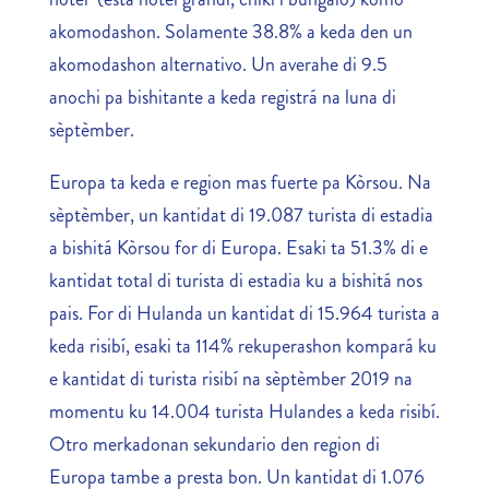
akomodashon. Solamente 38.8% a keda den un
akomodashon alternativo. Un averahe di 9.5
anochi pa bishitante a keda registrá na luna di
sèptèmber.
Europa ta keda e region mas fuerte pa Kòrsou. Na
sèptèmber, un kantidat di 19.087 turista di estadia
a bishitá Kòrsou for di Europa. Esaki ta 51.3% di e
kantidat total di turista di estadia ku a bishitá nos
pais. For di Hulanda un kantidat di 15.964 turista a
keda risibí, esaki ta 114% rekuperashon kompará ku
e kantidat di turista risibí na sèptèmber 2019 na
momentu ku 14.004 turista Hulandes a keda risibí.
Otro merkadonan sekundario den region di
Europa tambe a presta bon. Un kantidat di 1.076