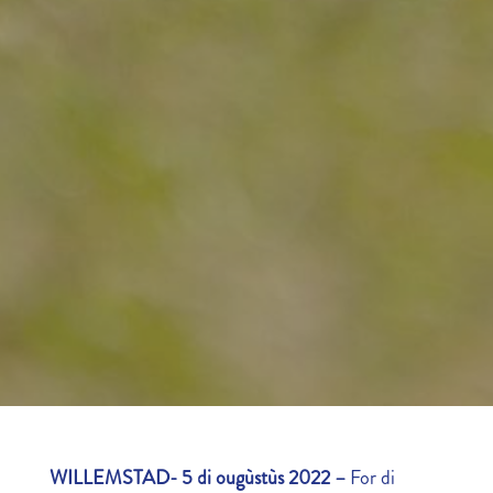
WILLEMSTAD- 5 di ougùstùs 2022
–
For di