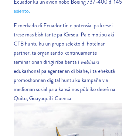
Ecuador ku un avion nobo Boeing 737-400 di 145
asiento.
E merkado di Ecuador tin e potensial pa krese i
trese mas bishitante pa Kòrsou. Pa e motibu aki
CTB huntu ku un grupo selekto di hotèlnan
partner, ta organisando kontinuamente
seminarionan dirigí riba benta i
webinars
edukashonal pa agentenan di biahe, i ta ehekutá
promoshonnan digital huntu ku kampaña via
medionan sosial pa alkansá nos públiko deseá na
Quito, Guayaquil i Cuenca.