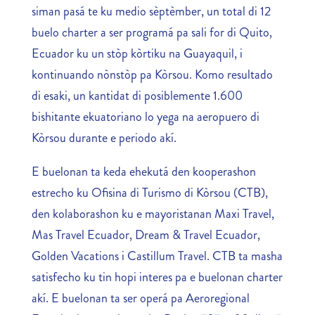
siman pasá te ku medio sèptèmber, un total di 12
buelo charter a ser programá pa sali for di Quito,
Ecuador ku un stòp kòrtiku na Guayaquil, i
kontinuando nònstòp pa Kòrsou. Komo resultado
di esaki, un kantidat di posiblemente 1.600
bishitante ekuatoriano lo yega na aeropuero di
Kòrsou durante e periodo akí.
E buelonan ta keda ehekutá den kooperashon
estrecho ku Ofisina di Turismo di Kòrsou (CTB),
den kolaborashon ku e mayoristanan Maxi Travel,
Mas Travel Ecuador, Dream & Travel Ecuador,
Golden Vacations i Castillum Travel. CTB ta masha
satisfecho ku tin hopi interes pa e buelonan charter
akí. E buelonan ta ser operá pa Aeroregional