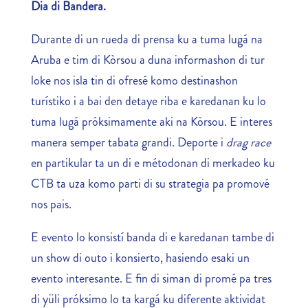
Dia di Bandera.
Durante di un rueda di prensa ku a tuma lugá na
Aruba e tim di Kòrsou a duna informashon di tur
loke nos isla tin di ofresé komo destinashon
turístiko i a bai den detaye riba e karedanan ku lo
tuma lugá próksimamente aki na Kòrsou. E interes
manera semper tabata grandi. Deporte i
drag race
en partikular ta un di e métodonan di merkadeo ku
CTB ta uza komo parti di su strategia pa promové
nos pais.
E evento lo konsistí banda di e karedanan tambe di
un show di outo i konsierto, hasiendo esaki un
evento interesante. E fin di siman di promé pa tres
di yüli próksimo lo ta kargá ku diferente aktividat