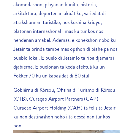
akomodashon, playanan bunita, historia,
arkitektura, deportenan akuátiko, variedat di
atrakshonnan turístiko, nos kushina krioyo,
platonan internashonal i mas ku tur kos nos
hendenan amabel. Ademas, e konekshon nobo ku
Jetair ta brinda tambe mas opshon di biahe pa nos
pueblo lokal. E buelo di Jetair lo ta riba djamars i
djabièrnè. E buelonan ta keda efektuá ku un
Fokker 70 ku un kapasidat di 80 stul.
Gobièrnu di Kòrsou, Ofisina di Turismo di Kòrsou
(CTB), Curaçao Airport Partners (CAP) i
Curacao Airport Holding (CAH) ta felisitá Jetair
ku nan destinashon nobo i ta deseá nan tur kos
bon.