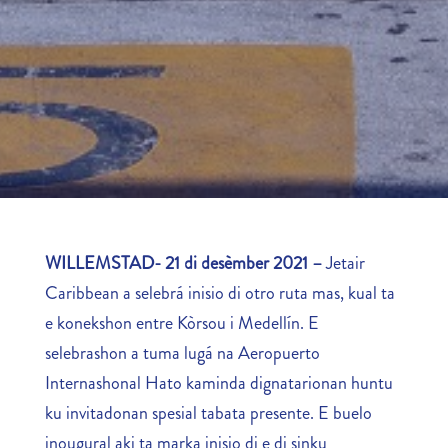
WILLEMSTAD- 21 di desèmber 2021 –
Jetair
Caribbean a selebrá inisio di otro ruta mas, kual ta
e konekshon entre Kòrsou i Medellín. E
selebrashon a tuma lugá na Aeropuerto
Internashonal Hato kaminda dignatarionan huntu
ku invitadonan spesial tabata presente. E buelo
inougural aki ta marka inisio di e di sinku