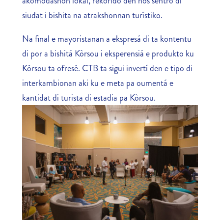
akomodashon lokal, rekorido den nos sentro di
siudat i bishita na atrakshonnan turístiko.
Na final e mayoristanan a ekspresá di ta kontentu
di por a bishitá Kòrsou i eksperensiá e produkto ku
Kòrsou ta ofresé. CTB ta sigui invertí den e tipo di
interkambionan aki ku e meta pa oumentá e
kantidat di turista di estadia pa Kòrsou.