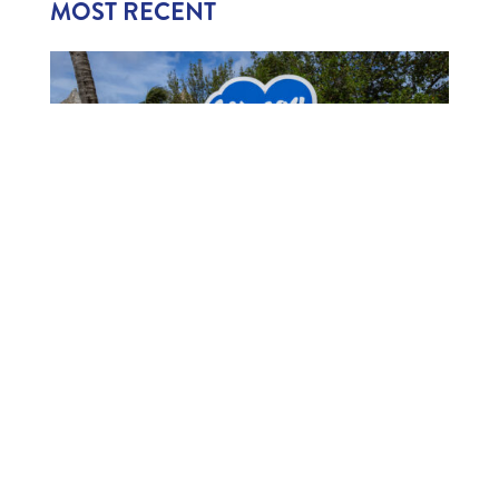
MOST RECENT
1,006 CHILDREN EXPERIENCE CURAÇAO’S
TOURISM INDUSTRY
July 22, 2026
1006 MUCHA A EKSPERENSIÁ INDUSTRIA DI
TURISMO