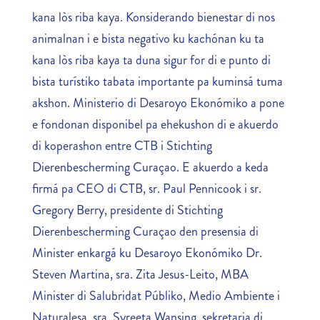
kana lòs riba kaya. Konsiderando bienestar di nos
animalnan i e bista negativo ku kachónan ku ta
kana lòs riba kaya ta duna sigur for di e punto di
bista turístiko tabata importante pa kuminsá tuma
akshon. Ministerio di Desaroyo Ekonómiko a pone
e fondonan disponibel pa ehekushon di e akuerdo
di koperashon entre CTB i Stichting
Dierenbescherming Curaçao. E akuerdo a keda
firmá pa CEO di CTB, sr. Paul Pennicook i sr.
Gregory Berry, presidente di Stichting
Dierenbescherming Curaçao den presensia di
Minister enkargá ku Desaroyo Ekonómiko Dr.
Steven Martina, sra. Zita Jesus-Leito, MBA
Minister di Salubridat Públiko, Medio Ambiente i
Naturalesa, sra. Syreeta Wansing, sekretaria di