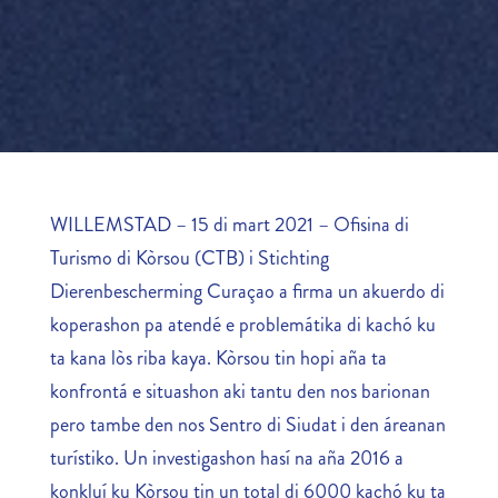
WILLEMSTAD – 15 di mart 2021 – Ofisina di
Turismo di Kòrsou (CTB) i Stichting
Dierenbescherming Curaçao a firma un akuerdo di
koperashon pa atendé e problemátika di kachó ku
ta kana lòs riba kaya. Kòrsou tin hopi aña ta
konfrontá e situashon aki tantu den nos barionan
pero tambe den nos Sentro di Siudat i den áreanan
turístiko. Un investigashon hasí na aña 2016 a
konkluí ku Kòrsou tin un total di 6000 kachó ku ta