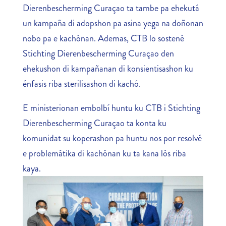
Dierenbescherming Curaçao ta tambe pa ehekutá
un kampaña di adopshon pa asina yega na doñonan
nobo pa e kachónan. Ademas, CTB lo sostené
Stichting Dierenbescherming Curaçao den
ehekushon di kampañanan di konsientisashon ku
énfasis riba sterilisashon di kachó.
E ministerionan embolbí huntu ku CTB i Stichting
Dierenbescherming Curaçao ta konta ku
komunidat su koperashon pa huntu nos por resolvé
e problemátika di kachónan ku ta kana lòs riba
kaya.