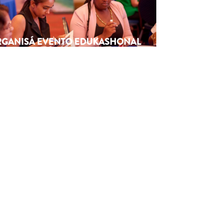
ORGANISÁ EVENTO EDUKASHONAL
TENAN DI BIAHE I PRENSA NA
M
6
Next article
→