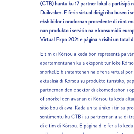
(CTB) huntu ku 17 partner lokal a partisipá na
Duikvaker. E feria virtual dirigí riba buseo i s
ekshibidor i oradornan prosedente di rònt m
nan produkto i servisio na e konsumidó euro
Virtual Expo 2021 e página a risibí un total 
E tim di Kòrsou a keda bon representá pa vár
apartamentunan ku a eksponé tur loke Kòrsou
snòrkel.E bishitantenan na e feria virtual p
aktualisá di Kòrsou su produkto turístiko, pa
partnernan den e sektor di akomodashon i o
òf snòrkel den awanan di Kòrsou ta keda alt
sitio bou di awa. Kada un ta úniko i tin su pro
sentimentu ku CTB i su partnernan a sa di tra
di e tim di Kòrsou. E página di e feria lo ked