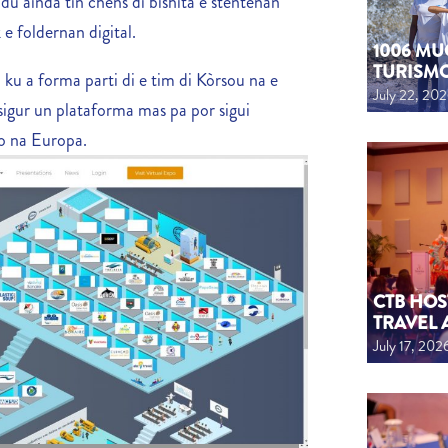
 ainda tin chèns di bishitá e stèntenan
 e foldernan digital.
1006 MU
TURISM
 ku a forma parti di e tim di Kòrsou na e
July 22, 20
a sigur un plataforma mas pa por sigui
o na Europa.
CTB HOS
TRAVEL 
July 17, 202