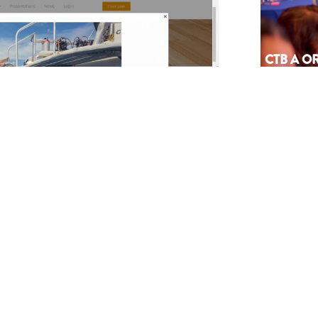
CTB A 
PA AGEN
SÜRNA
July 17, 202
NEWSLETTER