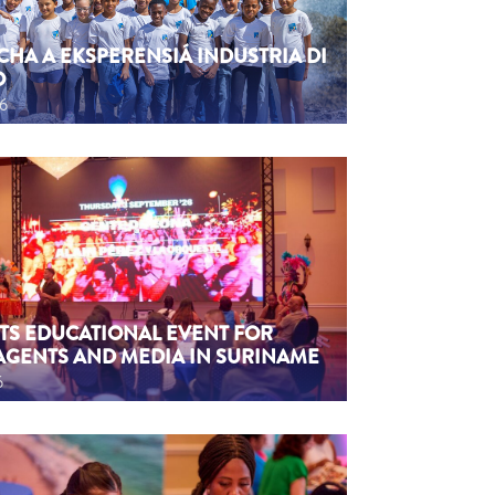
CHA A EKSPERENSIÁ INDUSTRIA DI
O
26
TS EDUCATIONAL EVENT FOR
AGENTS AND MEDIA IN SURINAME
6