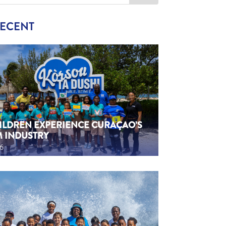
RECENT
HILDREN EXPERIENCE CURAÇAO’S
M INDUSTRY
26