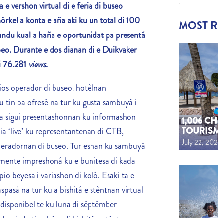
 e vershon virtual di e feria di buseo
n
ò
rkel a konta e aña aki ku un total di 100
MOST 
undu kual a haña e oportunidat pa presentá
peo. Durante e dos dianan di e Duikvaker
di 76.281
views
.
ios operador di buseo, hotèlnan i
 tin pa ofresé na tur ku gusta sambuyá i
or a sigui presentashonnan ku informashon
1,006 C
TOURIS
pia ‘live’ ku representantenan di CTB,
July 22, 20
peradornan di buseo. Tur esnan ku sambuyá
amente impreshoná ku e bunitesa di kada
pio beyesa i variashon di koló. Esaki ta e
spasá na tur ku a bishitá e stèntnan virtual
a disponibel te ku luna di sèptèmber