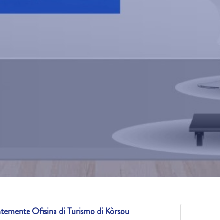
emente Ofisina di Turismo di Kòrsou