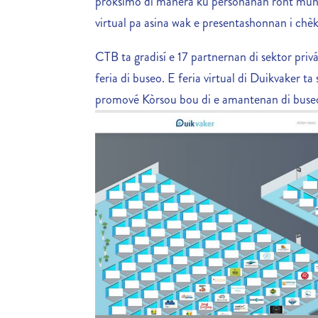
próksimo di manera ku personanan rònt mundu
virtual pa asina wak e presentashonnan i chèk
CTB ta gradisí e 17 partnernan di sektor privá
feria di buseo. E feria virtual di Duikvaker t
promové Kòrsou bou di e amantenan di buse