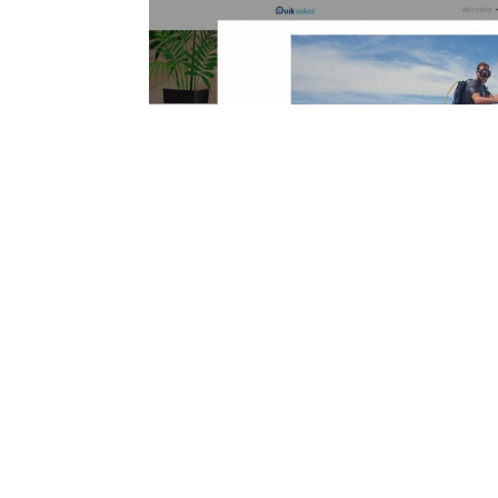
←
Previous article
QUICK LINKS