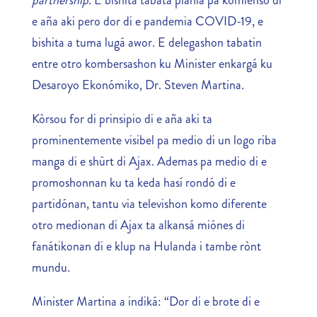
e aña aki pero dor di e pandemia COVID-19, e
bishita a tuma lugá awor. E delegashon tabatin
entre otro kombersashon ku Minister enkargá ku
Desaroyo Ekonómiko, Dr. Steven Martina.
Kòrsou for di prinsipio di e aña aki ta
prominentemente visibel pa medio di un logo riba
manga di e shùrt di Ajax. Ademas pa medio di e
promoshonnan ku ta keda hasí rondó di e
partidónan, tantu via televishon komo diferente
otro medionan di Ajax ta alkansá miónes di
fanátikonan di e klup na Hulanda i tambe rònt
mundu.
Minister Martina a indiká: “Dor di e brote di e