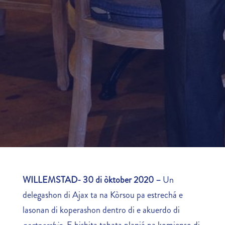
WILLEMSTAD- 30 di
òktober
2020 –
Un
delegashon di Ajax ta na Kòrsou pa estrechá e
lasonan di koperashon dentro di e akuerdo di
partnership
. E bishita tabata planiá pa komienso di