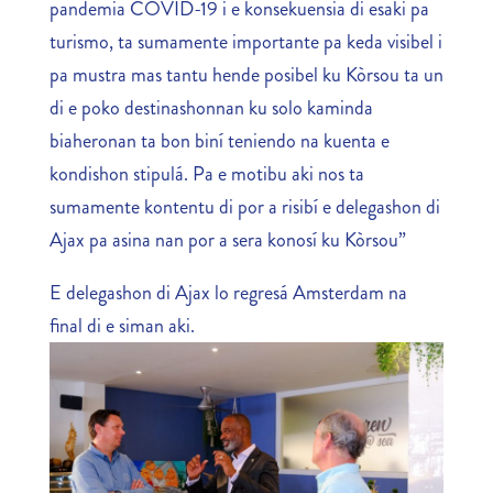
pandemia COVID-19 i e konsekuensia di esaki pa
turismo, ta sumamente importante pa keda visibel i
pa mustra mas tantu hende posibel ku Kòrsou ta un
di e poko destinashonnan ku solo kaminda
biaheronan ta bon biní teniendo na kuenta e
kondishon stipulá. Pa e motibu aki nos ta
sumamente kontentu di por a risibí e delegashon di
Ajax pa asina nan por a sera konosí ku Kòrsou”
E delegashon di Ajax lo regresá Amsterdam na
final di e siman aki.