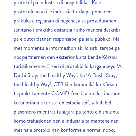
protokòl pa industria di hospitalidat. Ku e
protokòlnan aki, e industria ta kla pa pone den
práktika e reglanan di higiena, alsa proseduranan
sanitario i práktika distansia físiko manera deskribí
pa e outoridatnan responsabel pa salu públiko. Na
mes momentu e informashon aki lo sirbi tambe pa
nos partnernan den eksterior ku ta bende Kòrsou
turístikamente. E seri di protokòl lo karga e seyo ‘A
Dushi Stay, the Healthy Way’. Ku ‘A Dushi Stay,
the Healthy Way’, CTB kier komuniká ku Kòrsou
ta práktikamente COVID-free i ta un destinashon
ku ta brinda e turista un estadia seif, saludabel i
plasentero miéntras ta sigurá pa tantu e bishitante
komo trahadónan den e industria ta mantené nan
mes na e protokòlnan konforme e normal nobo.