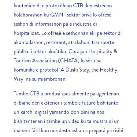
kontenido di e protokòlnan CTB den estrecho
kolaborashon ku GMN i sektor privá lo ofresé
seshon di informashon pa e industria di
hospitalidat. Lo ofresé e seshonnan aki pa sektor di
akomodashon, restorant, atrakshon, transporte
públiko i sektor akuátiko. Curaçao Hospitality &
Tourism Association (CHATA) lo sòru pa
komuniká e protokòl ‘A Dushi Stay, the Healthy
Way’ na su miembronan.
Tambe CTB a produsí spesialmente pa agentenan
di biahe den eksterior i tambe e futuro bishitante
un karchi digital yamando Bon Biní na nos
bishitantenan i tambe un video ku ta mustra di un
manera fásil kon nos destinashon a prepará pa risibí